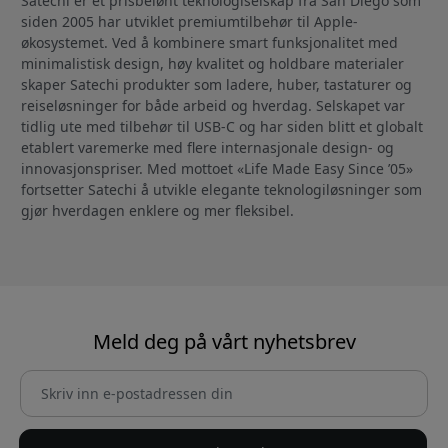
Satechi er et prisbelønt teknologiselskap fra San Diego som
siden 2005 har utviklet premiumtilbehør til Apple-
økosystemet. Ved å kombinere smart funksjonalitet med
minimalistisk design, høy kvalitet og holdbare materialer
skaper Satechi produkter som ladere, huber, tastaturer og
reiseløsninger for både arbeid og hverdag. Selskapet var
tidlig ute med tilbehør til USB-C og har siden blitt et globalt
etablert varemerke med flere internasjonale design- og
innovasjonspriser. Med mottoet «Life Made Easy Since ’05»
fortsetter Satechi å utvikle elegante teknologiløsninger som
gjør hverdagen enklere og mer fleksibel.
Meld deg på vårt nyhetsbrev