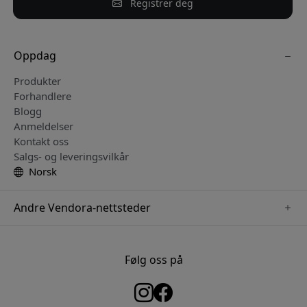
Registrer deg
Oppdag
Produkter
Forhandlere
Blogg
Anmeldelser
Kontakt oss
Salgs- og leveringsvilkår
Norsk
Andre Vendora-nettsteder
www.keybudz.se
www.woox.nu
Følg oss på
www.paperlike.se
www.clickandgrow.se
www.myfirst.se