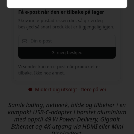
Få e-post når den er tilbake på lager
Skriv inn e-postadressen din, så gir vi deg
beskjed så snart produktet er tilgjengelig igjen.
Gi meg beskjed
Vi sender kun en e-post når produktet er
tilbake. Ikke noe annet.
Midlertidig utsolgt - flere på vei
Samle lading, nettverk, bilde og tilbehør i en
kompakt USB-C-adapter i børstet aluminium
med opptil 49 W Power Delivery, Gigabit
Ethernet og 4K-utgang via HDMI eller Mini
DisplayPort.