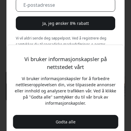
Ja, jeg ønsker 8% rabatt
Vi vil aldri sende deg søppelpost. Ved å registrere deg
samtykker du til sporadiske markedsførings-e-poster,
opplæringsserier og spesialtilbud.
Vi bruker informasjonskapsler på
Nei, jeg vil heller betale full pris.
nettstedet vårt
Vi bruker informasjonskapsler for å forbedre
nettleseropplevelsen din, vise tilpassede annonser
eller innhold og analysere trafikken vår. Ved å klikke
på "Godta alle" samtykker du til vår bruk av
informasjonskapsler.
Anbefalt pris
1 299 NOK
Godta alle