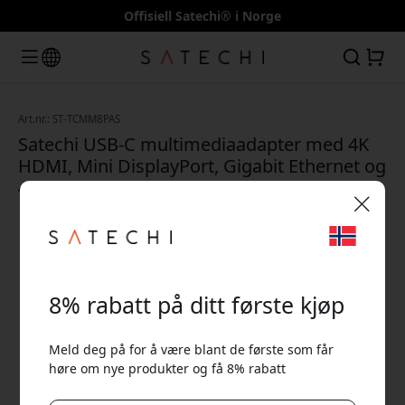
Offisiell Satechi® i Norge
Art.nr.: ST-TCMM8PAS
Satechi USB-C multimediaadapter med 4K
HDMI, Mini DisplayPort, Gigabit Ethernet og
49 W Power Delivery - Sølv
🎉 Din rabattkode:
8% rabatt på ditt første kjøp
Meld deg på for å være blant de første som får
høre om nye produkter og få 8% rabatt
Bruk denne koden i kassen for å få 8% rabatt.