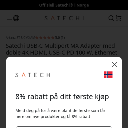
Offisiell Satechi® i Norge
Art.nr.: ST-UCMXAM
5.0 (1)
Satechi USB-C Multiport MX Adapter med
doble 4K HDMI, USB-C PD 100 W, Ethernet
og kortleser for MacBook - Space grey
🎉 Din rabattkode:
8% rabatt på ditt første kjøp
Meld deg på for å være blant de første som får
høre om nye produkter og få 8% rabatt
Bruk denne koden i kassen for å få 8% rabatt.