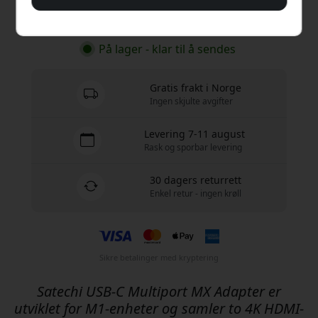
Kjøp nå
På lager - klar til å sendes
Gratis frakt i Norge
Ingen skjulte avgifter
Levering 7-11 august
Rask og sporbar levering
30 dagers returrett
Enkel retur - ingen krøll
Sikre betalinger med kryptering
Satechi USB-C Multiport MX Adapter er
utviklet for M1-enheter og samler to 4K HDMI-