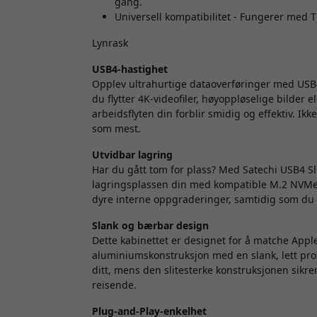
gang.
Universell kompatibilitet - Fungerer med 
Lynrask
USB4-hastighet
Opplev ultrahurtige dataoverføringer med USB4
du flytter 4K-videofiler, høyoppløselige bilder el
arbeidsflyten din forblir smidig og effektiv. Ikk
som mest.
Utvidbar lagring
Har du gått tom for plass? Med Satechi USB4 
lagringsplassen din med kompatible M.2 NVMe SS
dyre interne oppgraderinger, samtidig som du ha
Slank og bærbar design
Dette kabinettet er designet for å matche Apple
aluminiumskonstruksjon med en slank, lett prof
ditt, mens den slitesterke konstruksjonen sikrer
reisende.
Plug-and-Play-enkelhet