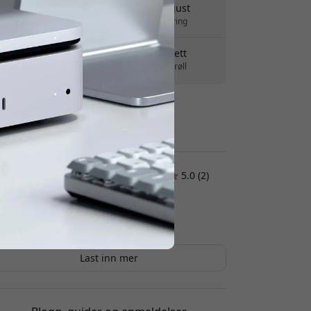
Levering 7-11 august
Rask og sporbar levering
30 dagers returrett
Enkel retur - ingen krøll
Sikre betalinger med kryptering
Kundeanmeldelser:
5.0 (2)
Leif
2025-10-18
Last inn mer
Ralph
2025-09-10
Høy kvalitet, rask og stilren.