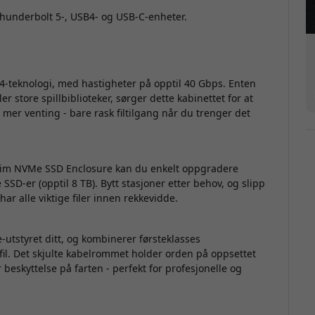
Thunderbolt 5-, USB4- og USB-C-enheter.
-teknologi, med hastigheter på opptil 40 Gbps. Enten
ler store spillbiblioteker, sørger dette kabinettet for at
e mer venting - bare rask filtilgang når du trenger det
Slim NVMe SSD Enclosure kan du enkelt oppgradere
D-er (opptil 8 TB). Bytt stasjoner etter behov, og slipp
r alle viktige filer innen rekkevidde.
-utstyret ditt, og kombinerer førsteklasses
il. Det skjulte kabelrommet holder orden på oppsettet
 beskyttelse på farten - perfekt for profesjonelle og