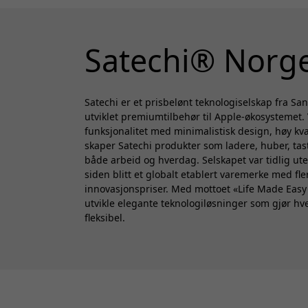
Satechi® Norg
Satechi er et prisbelønt teknologiselskap fra S
utviklet premiumtilbehør til Apple-økosystemet
funksjonalitet med minimalistisk design, høy kva
skaper Satechi produkter som ladere, huber, tas
både arbeid og hverdag. Selskapet var tidlig ute
siden blitt et globalt etablert varemerke med fl
innovasjonspriser. Med mottoet «Life Made Easy S
utvikle elegante teknologiløsninger som gjør h
fleksibel.