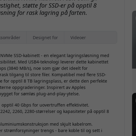
tighet, støtte for SSD-er på opptil 8
sning for rask lagring på farten.
ksområder
Designet for
Videoer
m NVMe SSD-kabinett - en elegant lagringsløsning med
sibilitet. Med USB4-teknologi leverer dette kabinettet
ps (3840 MB/s), noe som gjør det ideelt for
sk tilgang til store filer. Kompatibel med flere SSD-
e for opptil 8 TB lagringsplass, er dette den perfekte
terne oppgraderinger. Inspirert av Apples
bygget for sømløs plug-and-play-ytelse.
opptil 40 Gbps for uovertruffen effektivitet.
2242, 2260, 2280-størrelser og kapasiteter på opptil 8
 aluminiumskonstruksjon med skjult kabelrom.
r strømforsyninger trengs - bare koble til og sett i