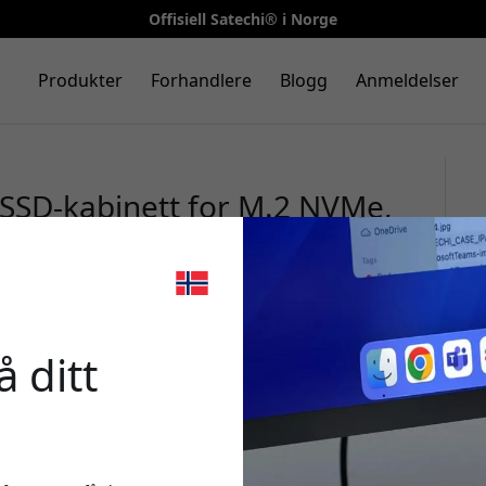
Offisiell Satechi® i Norge
Produkter
Forhandlere
Blogg
Anmeldelser
SSD-kabinett for M.2 NVMe,
or Mac, PC og nettbrett - Sølv
🎉 Din r
 ditt
Bruk denne koden i k