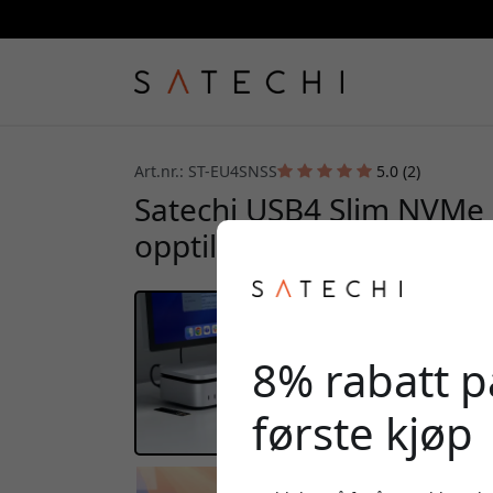
Art.nr.: ST-EU4SNSS
5.0 (2)
Satechi USB4 Slim NVMe 
opptil 40 Gbps og 8 TB, f
8% rabatt på
første kjøp