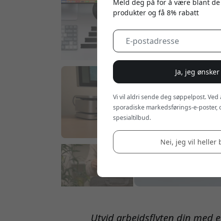
Meld deg på for å være blant de
produkter og få 8% rabatt
Ja, jeg ønsker
Vi vil aldri sende deg søppelpost. Ved
sporadiske markedsførings-e-poster, 
spesialtilbud.
Nei, jeg vil heller 
Utvid arbeidsflyten din med e