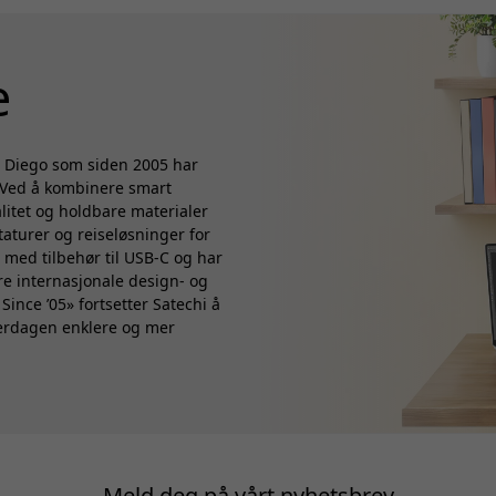
e
an Diego som siden 2005 har
. Ved å kombinere smart
litet og holdbare materialer
taturer og reiseløsninger for
 med tilbehør til USB-C og har
ere internasjonale design- og
ince ’05» fortsetter Satechi å
verdagen enklere og mer
Meld deg på vårt nyhetsbrev