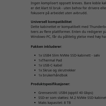
Ingen komplisert oppsett kreves. Bare koble kabi
er det klart til bruk - uten behov for drivere el
fokusere på arbeidet uten avbrudd.
Universell kompatibilitet
Dette kabinettet er kompatibelt med Thunderbo
tvers av flere plattformer. Enten du redigerer p
Windows-PC, får du pålitelig ytelse med høy ha
Pakken inkluderer
:
1x USB4 Slim NVMe SSD-kabinett - sølv
1xThermal Pad
1x USB-C-kabel
1x Skrue og skrutrekker
1x brukerhåndbok
Produktspesifikasjoner:
Grensesnitt: USB4 (opptil 40 Gbps)
SSD-er som støttes: M.2 NVMe SSD-kabinett
Maks kapasitet: 8 TB