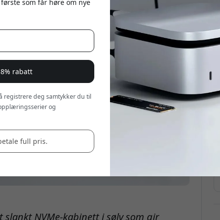
 første som får høre om nye
 8% rabatt
 å registrere deg samtykker du til
opplæringsserier og
betale full pris.
t slankt NVMe-kabinett i sølv som gir