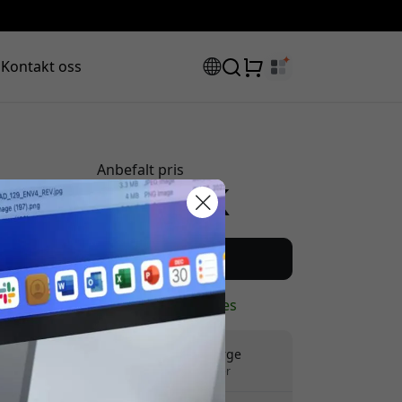
Kontakt oss
Anbefalt pris
1 599 NOK
abattkode:
Kjøp nå
På lager - klar til å sendes
Gratis frakt i Norge
Ingen skjulte avgifter
assen for å få 8% rabatt.