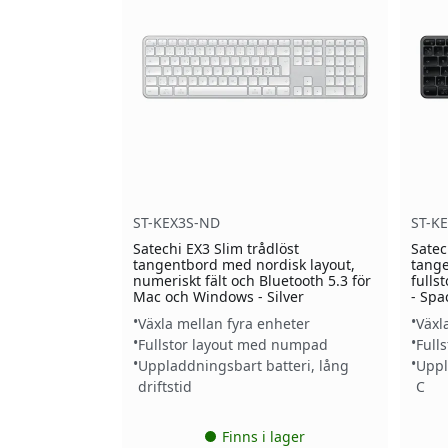
ST-KEX3S-ND
ST-K
Satechi EX3 Slim trådlöst
Satec
tangentbord med nordisk layout,
tange
numeriskt fält och Bluetooth 5.3 för
fulls
Mac och Windows - Silver
- Spa
Växla mellan fyra enheter
Växl
Fullstor layout med numpad
Full
Uppladdningsbart batteri, lång
Uppl
driftstid
C
Finns i lager