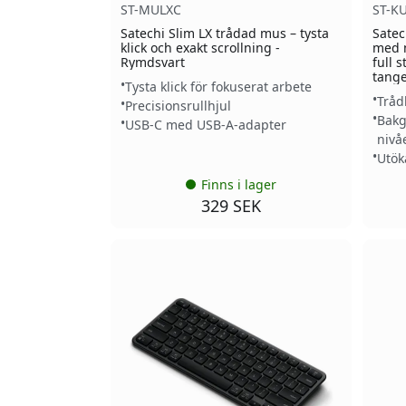
ST-MULXC
ST-K
Satechi Slim LX trådad mus – tysta
Satec
klick och exakt scrollning -
med n
Rymdsvart
full 
tange
Tysta klick för fokuserat arbete
Tråd
Precisionsrullhjul
Bakg
USB-C med USB-A-adapter
nivå
Utök
Finns i lager
329 SEK