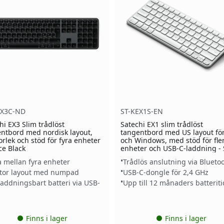
EX3C-ND
ST-KEX1S-EN
hi EX3 Slim trådlöst
Satechi EX1 slim trådlöst
ntbord med nordisk layout,
tangentbord med US layout fö
torlek och stöd för fyra enheter
och Windows, med stöd för fle
ce Black
enheter och USB-C-laddning - 
a mellan fyra enheter
Trådlös anslutning via Blueto
stor layout med numpad
USB-C-dongle för 2,4 GHz
addningsbart batteri via USB-
Upp till 12 månaders batteriti
Finns i lager
Finns i lager