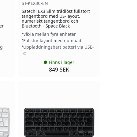
ST-KEX3C-EN
Satechi EX3 Slim trådlöst fullstort
tangentbord med US-layout,
numeriskt tangentbord och
er
Bluetooth - Space Black
Växla mellan fyra enheter
Fullstor layout med numpad
ng
Uppladdningsbart batteri via USB-
C
Finns i lager
849 SEK