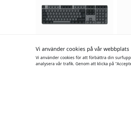
Vi använder cookies på vår webbplats
Vi använder cookies för att förbättra din surfup
ST-KSM3DK-ND
5.0
ST-K
analysera vår trafik. Genom att klicka på "Accept
Satechi SM3 Slim mekaniskt
Satec
bakgrundsbelyst Bluetooth-
med 
tangentbord med nordisk layout
batte
och numerisk knappsats - Mörk
Windo
Fullstor 108-tangenters layout
Tråd
Anslut upp till fyra enheter
Uppl
Justerbar bakgrundsbelysning med
För 
lägen
Finns i lager
1 599 SEK