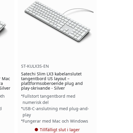
ST-KULX3S-EN
Satechi Slim LX3 kabelanslutet
r Mac
tangentbord US layout –
ra
plattformsoberoende plug and
Silver
play-skrivande - Silver
oth
Fullstort tangentbord med
numerisk del
d
USB-C-anslutning med plug-and-
play
Fungerar med Mac och Windows
Tillfälligt slut i lager