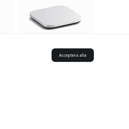
Acceptera alla
5.0
ST-EU4SNSS
5.0
ooth-
Satechi USB4 Slim NVMe SSD-
ws 10
kabinett för M.2 NVMe, upp till 40
Gbps och 8 TB, för Mac, PC och
surfplattor - Silver
USB4 upp till 40 Gbps
Stöd för M.2 NVMe SSD
teri
Plug-and-play utan drivrutiner
Finns i lager
1 499 SEK