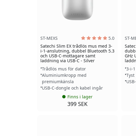
ST-MEXS
5.0
ST-M
Satechi Slim EX trådlös mus med 3-
Satec
i-1-anslutning, dubbel Bluetooth 5.3
dubbl
och USB-C-mottagare samt
GHz 
laddning via USB-C - Silver
laddn
Trådlös mus för dator
3-i-
Aluminiumkropp med
Tyst
premiumkänsla
USB-
USB-C-dongle och kabel ingår
Finns i lager
399 SEK