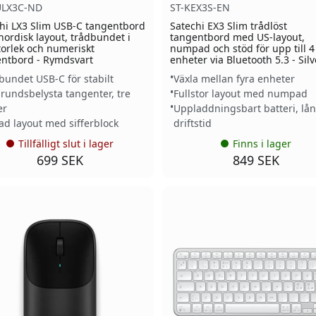
ULX3C-ND
ST-KEX3S-EN
hi LX3 Slim USB-C tangentbord
Satechi EX3 Slim trådlöst
ordisk layout, trådbundet i
tangentbord med US-layout,
storlek och numeriskt
numpad och stöd för upp till 4
ntbord - Rymdsvart
enheter via Bluetooth 5.3 - Silv
bundet USB-C för stabilt
Växla mellan fyra enheter
rundsbelysta tangenter, tre
Fullstor layout med numpad
er
Uppladdningsbart batteri, lå
ad layout med sifferblock
driftstid
Tillfälligt slut i lager
Finns i lager
699 SEK
849 SEK