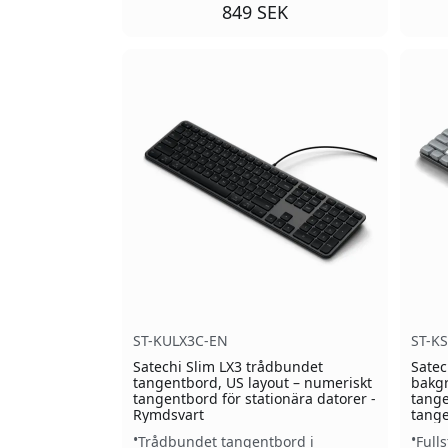
849 SEK
ST-KULX3C-EN
ST-K
Satechi Slim LX3 trådbundet
Satec
tangentbord, US layout – numeriskt
bakgr
tangentbord för stationära datorer -
tange
Rymdsvart
tange
Trådbundet tangentbord i
Full