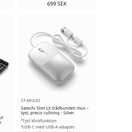
699 SEK
ST-MULXS
Satechi Slim LX trådbunden mus –
tyst, precis rullning - Silver
ut
Tyst klickfunktion
k
USB-C med USB-A-adapter