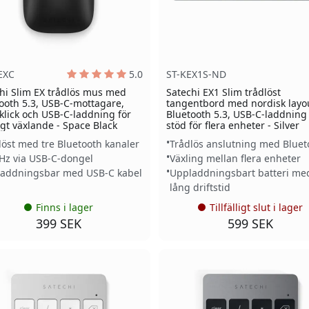
EXC
5.0
ST-KEX1S-ND
hi Slim EX trådlös mus med
Satechi EX1 Slim trådlöst
ooth 5.3, USB-C-mottagare,
tangentbord med nordisk layo
 klick och USB-C-laddning för
Bluetooth 5.3, USB-C-laddning
gt växlande - Space Black
stöd för flera enheter - Silver
löst med tre Bluetooth kanaler
Trådlös anslutning med Bluet
Hz via USB-C-dongel
Växling mellan flera enheter
addningsbar med USB-C kabel
Uppladdningsbart batteri me
lång driftstid
Finns i lager
Tillfälligt slut i lager
399 SEK
599 SEK