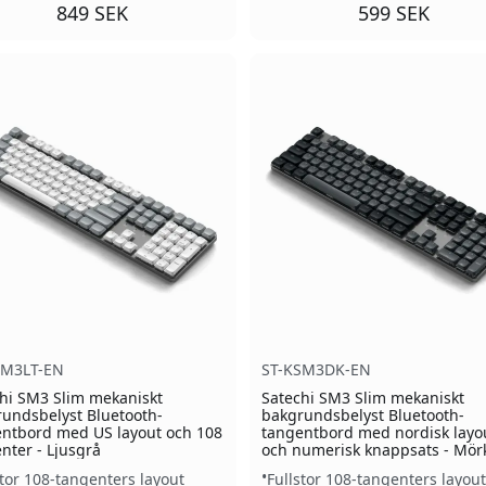
849 SEK
599 SEK
SM3LT-EN
ST-KSM3DK-EN
hi SM3 Slim mekaniskt
Satechi SM3 Slim mekaniskt
undsbelyst Bluetooth-
bakgrundsbelyst Bluetooth-
ntbord med US layout och 108
tangentbord med nordisk layo
nter - Ljusgrå
och numerisk knappsats - Mör
stor 108-tangenters layout
Fullstor 108-tangenters layout