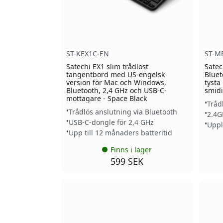
ST-KEX1C-EN
ST-M
Satechi EX1 slim trådlöst
Satec
tangentbord med US-engelsk
Bluet
version för Mac och Windows,
tysta
Bluetooth, 2,4 GHz och USB-C-
smidi
mottagare - Space Black
Tråd
Trådlös anslutning via Bluetooth
2.4G
USB-C-dongle för 2,4 GHz
Uppl
Upp till 12 månaders batteritid
Finns i lager
599 SEK