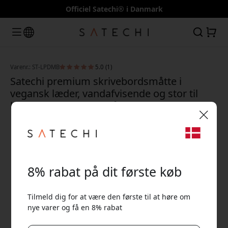
Officiel Satechi® i Danmark
Varenr.: ST-LPDMB
5.0 (1)
Satechi premium skrivebordsmåtte i
vegansk læder, vandafvisende og stor til
kontor og gaming - Blå farve
🎉 Din rabatkode:
8% rabat på dit første køb
Tilmeld dig for at være den første til at høre om
nye varer og få en 8% rabat
Brug denne kode ved kassen for at få 8% rabat.