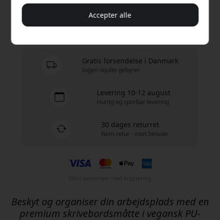
Køb nu
Accepter alle
På lager - klar til afsendelse
Gratis forsendelse i Danmark
Ingen skjulte gebyrer
Levering 10-12 august
Hurtig og sporbar levering
30 dages returret
Nem retur - intet besvær
Sikre betalinger med kryptering
Beskyt og organiser din arbejdsplads med en
premium skrivebordsmåtte i vegansk PU-