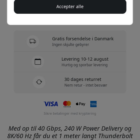
Køb nu
Accepter alle
På lager - klar til afsendelse
Gratis forsendelse i Danmark
Ingen skjulte gebyrer
Levering 10-12 august
Hurtig og sporbar levering
30 dages returret
Nem retur - intet besvær
Sikre betalinger med kryptering
Med op til 40 Gbps, 240 W Power Delivery og
8K/60 Hz får du et 1 meter langt Thunderbolt