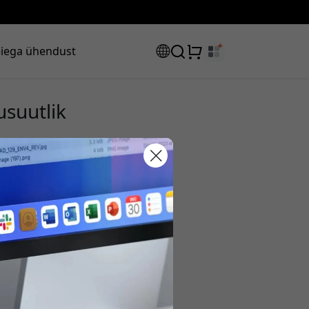
iega ühendust
usuutlik
sooduskood:
s, et saada 8% allahindlust.