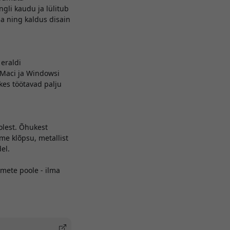
gli kaudu ja lülitub
a ning kaldus disain
 eraldi
i Maci ja Windowsi
 kes töötavad palju
olest. Õhukest
me klõpsu, metallist
el.
mete poole - ilma