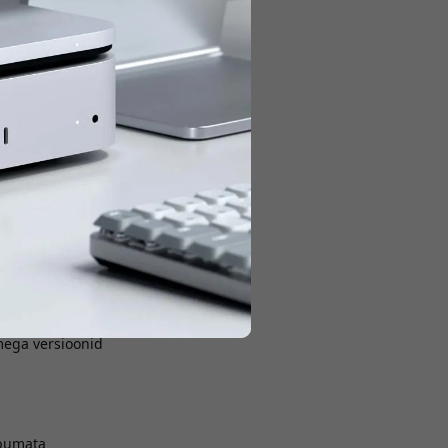
ga, mis ühendab
oodud töötama sama
 EX Wireless
 madal profiil, hea
tmega versioonid
obumata