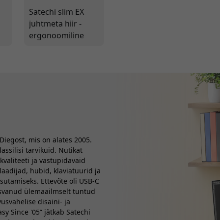
Satechi slim EX
-
juhtmeta hiir -
ergonoomiline
osutusseade USB-
laadimisega
Diegost, mis on alates 2005.
silisi tarvikuid. Nutikat
kvaliteeti ja vastupidavaid
aadijad, hubid, klaviatuurid ja
sutamiseks. Ettevõte oli USB-C
 kasvanud ülemaailmselt tuntud
svahelise disaini- ja
sy Since '05” jätkab Satechi