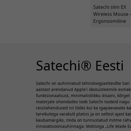
Satechi slim EX
Wireless Mouse 
Ergonoomiline
osutusseade
arvutile ja
tahvelarvutile
Satechi® Eesti
Satechi on auhinnatud tehnoloogiaettevõte San 
aastast arendanud Apple'i ökosüsteemile esmaklas
funktsionaalsust, minimalistlikku disaini, kõrget 
materjale ühendades loob Satechi tooteid nagu l
reisilahendused nii tööks kui ka igapäevaseks ka
tarvikutega varakult platsis ja on sellest ajast
kaubamärgiks, mida on tunnustatud mitme rahvu
innovatsiooniauhinnaga. Motiiviga „Life Made Ea