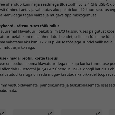
See ühendub kuni nelja seadmega Bluetoothi või 2,4 GHz USB-C don
esti ümber. Laetav ja vahetatav aku pakub kuni 12 kuud kasutusaeg
iga klahvidega tagab vaikse ja mugava tippimiskogemuse.
eyboard - täissuuruses töökindlus
d suuremat klaviatuuri, pakub Slim EX3 täissuuruses paigutust koos
atuur toetab kuni nelja ühendatud seadet, sellel on füüsiline lülit
ama vahetatav aku kuni 12 kuu pikkuse tööajaga. Kindel valik neile,
 mitut asja korraga.
use - madal profiil, kõrge täpsus
use on loodud sobima klaviatuuridega nii kuju kui ka tunnetuse po
i täiendab Bluetoothi ja 2,4 GHz ühendus USB-C dongli kaudu. Peh
akaalustatud kaaluga on seda mugav kasutada ka pikkadel tööpäevad
samm vastupidavamate, paindlikumate ja taskukohasemate lisasead
loobumata.