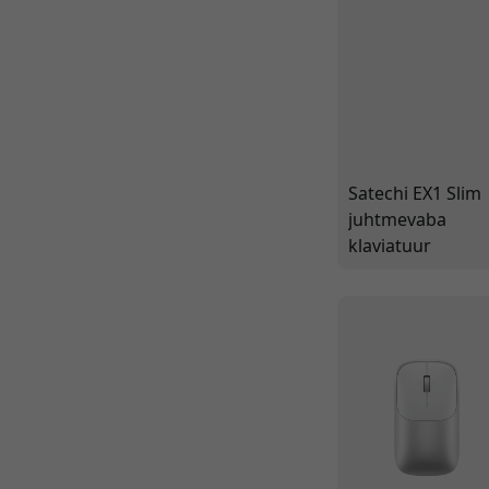
Satechi EX1 Slim
juhtmevaba
klaviatuur
Põhjamaade
paigutusega -
ühendub nelja
seadmega