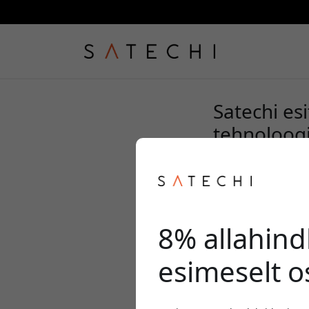
Satechi es
tehnoloog
8% allahind
esimeselt o