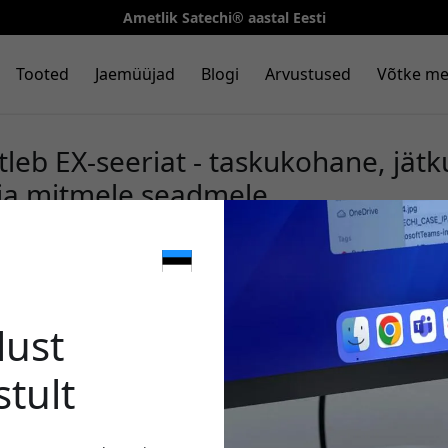
Ametlik Satechi® aastal Eesti
Tooted
Jaemüüjad
Blogi
Arvustused
Võtke me
itleb EX-seeriat - taskukohane, jätk
ia mitmele seadmele
🎉 Sinu 
lust
stult
Kasuta seda koodi kassa