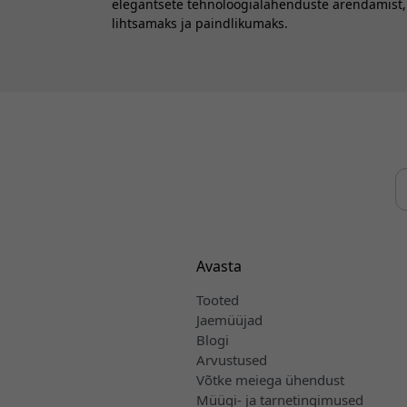
elegantsete tehnoloogialahenduste arendamist
lihtsamaks ja paindlikumaks.
Avasta
Tooted
Jaemüüjad
Blogi
Arvustused
Võtke meiega ühendust
Müügi- ja tarnetingimused