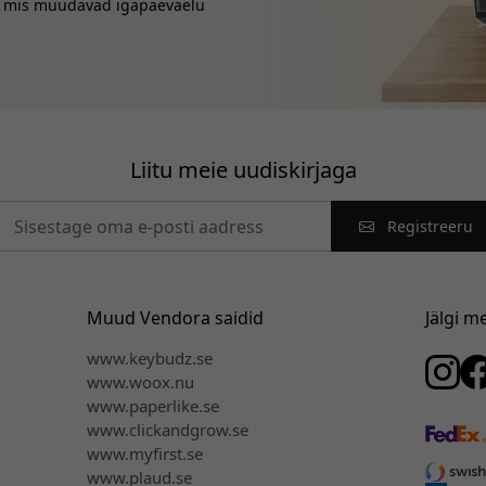
, mis muudavad igapäevaelu
Liitu meie uudiskirjaga
Registreeru
Muud Vendora saidid
Jälgi m
www.keybudz.se
www.woox.nu
www.paperlike.se
www.clickandgrow.se
www.myfirst.se
www.plaud.se