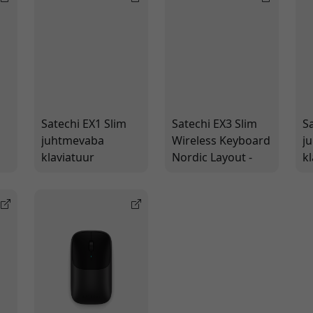
Satechi EX1 Slim
Satechi EX3 Slim
S
juhtmevaba
Wireless Keyboard
j
klaviatuur
Nordic Layout -
k
põhjamaise
kompaktne
p
paigutusega -
Bluetooth Apple
p
Bluetooth ja USB-
seadmete jaoks
m
C-
ü
ühenduskonverentsile
k
ühendamiseks
t
k