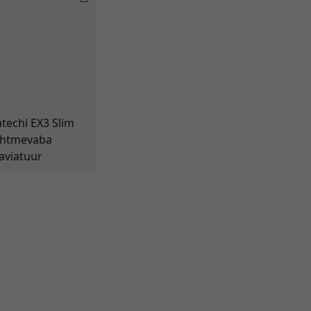
atechi EX3 Slim
uhtmevaba
laviatuur
õhjamaise
aigutusega -
itme
hendusega
laviatuur
õhusaks
irjutamiseks