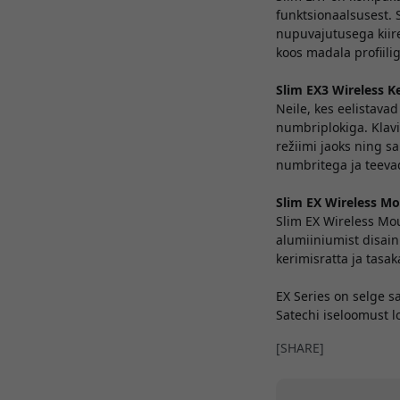
funktsionaalsusest. 
nupuvajutusega kiir
koos madala profiil
Slim EX3 Wireless K
Neile, kes eelistava
numbriplokiga. Klavi
režiimi jaoks ning s
numbritega ja teevad
Slim EX Wireless Mo
Slim EX Wireless Mo
alumiiniumist disain
kerimisratta ja tas
EX Series on selge 
Satechi iseloomust 
[SHARE]