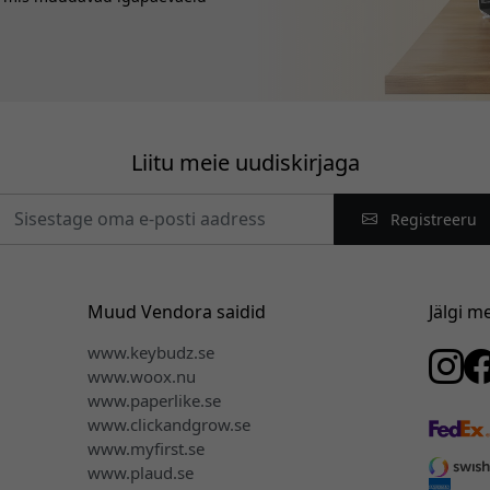
Liitu meie uudiskirjaga
Registreeru
Muud Vendora saidid
Jälgi m
www.keybudz.se
www.woox.nu
www.paperlike.se
www.clickandgrow.se
www.myfirst.se
www.plaud.se