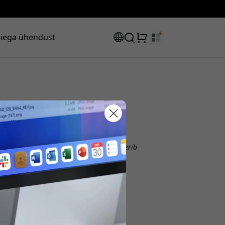
iega ühendust
sooduskood:
Ametlik Satechi® Eesti-s
Vendora Nordic haldab ja opereerib
Satechi® ametlik edasimüüja
Vendora Nordic
Ladugårdsvägen 1
234 35 Lomma
Sweden
s, et saada 8% allahindlust.