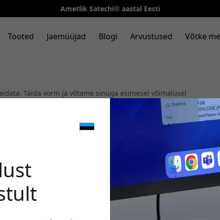
Ametlik Satechi® aastal Eesti
Tooted
Jaemüüjad
Blogi
Arvustused
Võtke me
 aidata. Täida vorm ja võtame sinuga esimesel võimalusel
🎉 Sinu 
Sinu e-posti aadress
lust
stult
Kasuta seda koodi kassa