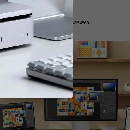
E-post:
info@satechi.se
Registrikood: 556843-5456
Käibemaksukohustuslase
registreerimisnumber: SE556843545601
Peakontor: Lomma