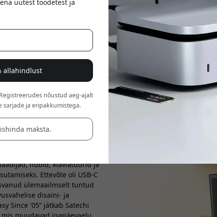
ena uutest toodetest ja
 allahindlust
 Registreerudes nõustud aeg-ajalt
e sarjade ja eripakkumistega.
äishinda maksta.
Diegost, mis on alates 2005.
silisi tarvikuid. Nutikat
kvaliteeti ja vastupidavaid
aadijad, hubid, klaviatuurid ja
sutamiseks. Ettevõte oli USB-C
 kasvanud ülemaailmselt tuntud
svahelise disaini- ja
sy Since '05” jätkab Satechi
, mis muudavad igapäevaelu