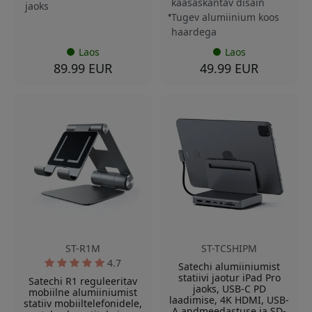
kaasaskantav disain
jaoks
Tugev alumiinium koos
haardega
Laos
Laos
89.99 EUR
49.99 EUR
ST-R1M
ST-TCSHIPM
4.7
Satechi alumiiniumist
statiivi jaotur iPad Pro
Satechi R1 reguleeritav
jaoks, USB-C PD
mobiilne alumiiniumist
laadimise, 4K HDMI, USB-
statiiv mobiiltelefonidele,
A andmeedastuse ja SD-