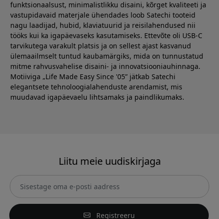
funktsionaalsust, minimalistlikku disaini, kõrget kvaliteeti ja
vastupidavaid materjale ühendades loob Satechi tooteid
nagu laadijad, hubid, klaviatuurid ja reisilahendused nii
tööks kui ka igapäevaseks kasutamiseks. Ettevõte oli USB-C
tarvikutega varakult platsis ja on sellest ajast kasvanud
ülemaailmselt tuntud kaubamärgiks, mida on tunnustatud
mitme rahvusvahelise disaini- ja innovatsiooniauhinnaga.
Motiiviga „Life Made Easy Since '05” jätkab Satechi
elegantsete tehnoloogialahenduste arendamist, mis
muudavad igapäevaelu lihtsamaks ja paindlikumaks.
Liitu meie uudiskirjaga
Registreeru