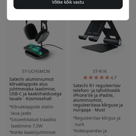
Võtke kõik vastu
ST-UCHSMCM
ST-R1K
4.7
Satechi alumiiniumist
kõrvaklappide alus
Satechi R1 reguleeritav
juhtmevaba laadimise,
telefoni- ja tahvlihoidik
USB-C ja kaablihaldusega
iPhone'ile ja iPadile,
lauale - Kosmosehall
alumiiniumist,
reguleeritava kõrguse ja
Kõrvaklappide statiiv
nurgaga - Must
laua jaoks
Reguleeritav kõrgus ja
Sisseehitatud traadita
nurk
laadimine 7,5W
Kokkupandav ja
Konks kaablijuhtimise