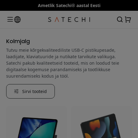
Ametlik Satechi® aastal Eesti
Kolmjalg
Tutvu meie kõrgekvaliteediliste USB-C pistikupesade,
laadijate, klaviatuuride ja nutikate tarvikute valikuga.
Satechi pakub kvaliteetseid tooteid, mis on loodud teie
digitaalse kogemuse parandamiseks ja tootlikkuse
suurendamiseks kodus ja tööl.
Sirvi tooteid