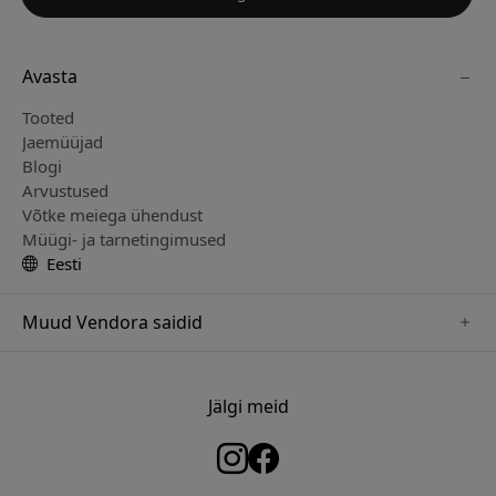
Avasta
Tooted
Jaemüüjad
Blogi
Arvustused
Võtke meiega ühendust
Müügi- ja tarnetingimused
Eesti
Muud Vendora saidid
www.keybudz.se
www.woox.nu
Jälgi meid
www.paperlike.se
www.clickandgrow.se
www.myfirst.se
www.plaud.se