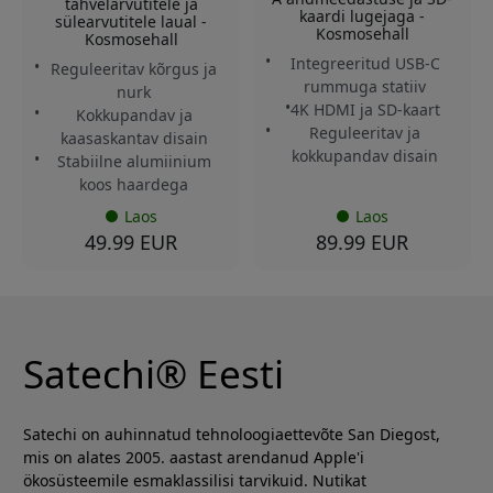
tahvelarvutitele ja
kaardi lugejaga -
sülearvutitele laual -
Kosmosehall
Kosmosehall
Integreeritud USB-C
Reguleeritav kõrgus ja
rummuga statiiv
nurk
4K HDMI ja SD-kaart
Kokkupandav ja
Reguleeritav ja
kaasaskantav disain
kokkupandav disain
Stabiilne alumiinium
koos haardega
Laos
Laos
49.99 EUR
89.99 EUR
Satechi® Eesti
Satechi on auhinnatud tehnoloogiaettevõte San Diegost,
mis on alates 2005. aastast arendanud Apple'i
ökosüsteemile esmaklassilisi tarvikuid. Nutikat