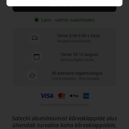
Osta nüüd
Laos - valmis saatmiseks
Tarne 9.99 EUR-s Eesti
Varjatud tasusid pole
Tarne 10-12 august
Kiire ja jälgitav tarne
30-päevane tagastusõigus
Lihtne tagastus - ilma vaevata
Turvalised maksed krüptimisega
Satechi alumiiniumist kõrvaklappide alus
ühendab turvalise koha kõrvaklappidele,