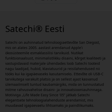
Satechi® Eesti
Satechi on auhinnatud tehnoloogiaettevõte San Diegost,
mis on alates 2005. aastast arendanud Apple'i
ökosüsteemile esmaklassilisi tarvikuid. Nutikat
funktsionaalsust, minimalistlikku disaini, kõrget kvaliteeti ja
vastupidavaid materjale ühendades loob Satechi tooteid
nagu laadijad, hubid, klaviatuurid ja reisilahendused nii
tööks kui ka igapäevaseks kasutamiseks. Ettevõte oli USB-C
tarvikutega varakult platsis ja on sellest ajast kasvanud
ülemaailmselt tuntud kaubamärgiks, mida on tunnustatud
mitme rahvusvahelise disaini- ja innovatsiooniauhinnaga.
Motiiviga „Life Made Easy Since '05” jätkab Satechi
elegantsete tehnoloogialahenduste arendamist, mis
muudavad igapäevaelu lihtsamaks ja paindlikumaks.