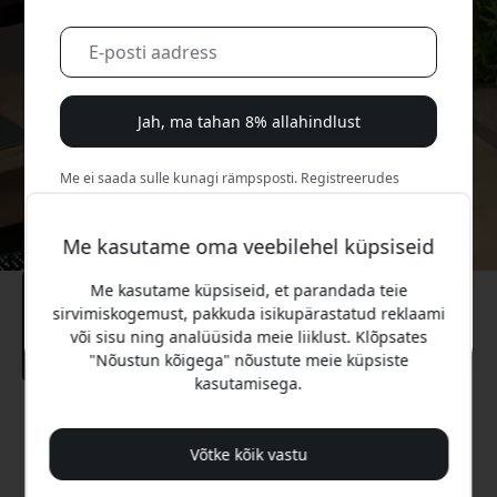
Jah, ma tahan 8% allahindlust
Me ei saada sulle kunagi rämpsposti. Registreerudes
nõustud aeg-ajalt saadetavate turundusmeilide, harivate
sarjade ja eripakkumistega.
Me kasutame oma veebilehel küpsiseid
Ei, ma eelistaksin täishinda maksta.
Me kasutame küpsiseid, et parandada teie
sirvimiskogemust, pakkuda isikupärastatud reklaami
või sisu ning analüüsida meie liiklust. Klõpsates
"Nõustun kõigega" nõustute meie küpsiste
kasutamisega.
Soovitatav hind
89.99 EUR
Võtke kõik vastu