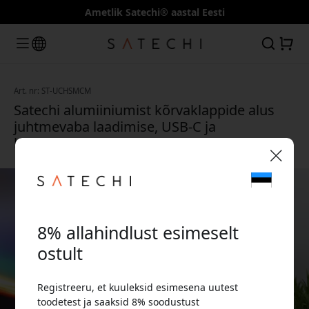
Ametlik Satechi® aastal Eesti
Art. nr: ST-UCHSMCM
Satechi alumiiniumist kõrvaklappide alus
juhtmevaba laadimise, USB-C ja
kaablihaldusega lauale - Kosmosehall
🎉 Sinu sooduskood:
8% allahindlust esimeselt
ostult
Registreeru, et kuuleksid esimesena uutest
Kasuta seda koodi kassas, et saada 8%
toodetest ja saaksid 8% soodustust
allahindlust.