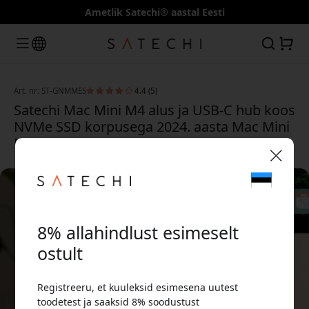
Ametlik Satechi® aastal Eesti
Art. nr: ST-GNMMES
4.4 (5)
Satechi Mac Mini M4 alus ja USB-C hub koos
NVMe SSD korpusega 2024. aasta Mac Mini
M4 ja M4 Pro jaoks - Silver
🎉 Sinu sooduskood:
8% allahindlust esimeselt
ostult
Registreeru, et kuuleksid esimesena uutest
Kasuta seda koodi kassas, et saada 8%
toodetest ja saaksid 8% soodustust
allahindlust.