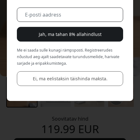
Jah, ma tahan 8% allahindlust
Me ei saada sulle kunagi rämpsposti. Registreerudes
nõustud aeg-ajalt saadetavate turundusmeilide, harivate
sarjade ja eripakkumistega.
Ei, ma eelistaksin täishinda maksta.
Soovitatav hind
119.99 EUR