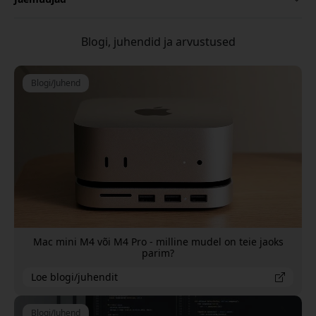
Blogi, juhendid ja arvustused
Blogi/Juhend
Mac mini M4 või M4 Pro - milline mudel on teie jaoks
parim?
Loe blogi/juhendit
Blogi/Juhend