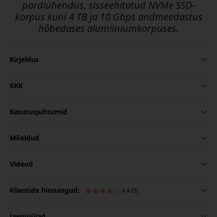
pordiühendus, sisseehitatud NVMe SSD-
korpus kuni 4 TB ja 10 Gbps andmeedastus
hõbedases alumiiniumkorpuses.
Kirjeldus
KKK
Kasutusjuhtumid
Mõeldud
Videod
Klientide hinnangud:
4.4 (5)
Jaemüüjad