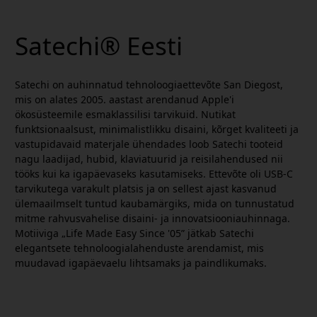
Satechi® Eesti
Satechi on auhinnatud tehnoloogiaettevõte San Diegost,
mis on alates 2005. aastast arendanud Apple'i
ökosüsteemile esmaklassilisi tarvikuid. Nutikat
funktsionaalsust, minimalistlikku disaini, kõrget kvaliteeti ja
vastupidavaid materjale ühendades loob Satechi tooteid
nagu laadijad, hubid, klaviatuurid ja reisilahendused nii
tööks kui ka igapäevaseks kasutamiseks. Ettevõte oli USB-C
tarvikutega varakult platsis ja on sellest ajast kasvanud
ülemaailmselt tuntud kaubamärgiks, mida on tunnustatud
mitme rahvusvahelise disaini- ja innovatsiooniauhinnaga.
Motiiviga „Life Made Easy Since '05” jätkab Satechi
elegantsete tehnoloogialahenduste arendamist, mis
muudavad igapäevaelu lihtsamaks ja paindlikumaks.