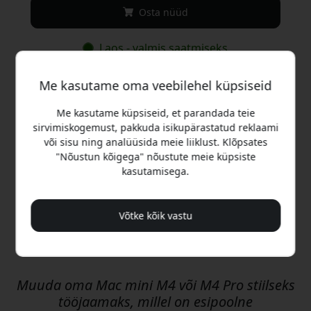
Osta nüüd
Laos - valmis saatmiseks
Me kasutame oma veebilehel küpsiseid
Tarne 9.99 EUR-s Eesti
Varjatud tasusid pole
Me kasutame küpsiseid, et parandada teie
sirvimiskogemust, pakkuda isikupärastatud reklaami
Tarne 10-12 august
või sisu ning analüüsida meie liiklust. Klõpsates
Kiire ja jälgitav tarne
"Nõustun kõigega" nõustute meie küpsiste
kasutamisega.
30-päevane tagastusõigus
Lihtne tagastus - ilma vaevata
Võtke kõik vastu
Turvalised maksed krüptimisega
Muuda oma Mac mini M4 või M4 Pro stiilseks
tööjaamaks, millel on esipoolne