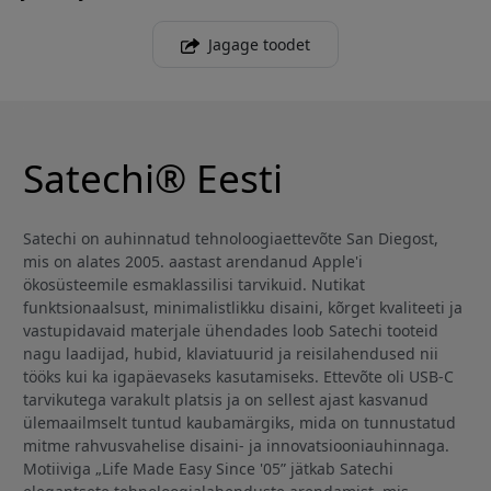
Jagage toodet
Satechi® Eesti
Satechi on auhinnatud tehnoloogiaettevõte San Diegost,
mis on alates 2005. aastast arendanud Apple'i
ökosüsteemile esmaklassilisi tarvikuid. Nutikat
funktsionaalsust, minimalistlikku disaini, kõrget kvaliteeti ja
vastupidavaid materjale ühendades loob Satechi tooteid
nagu laadijad, hubid, klaviatuurid ja reisilahendused nii
tööks kui ka igapäevaseks kasutamiseks. Ettevõte oli USB-C
tarvikutega varakult platsis ja on sellest ajast kasvanud
ülemaailmselt tuntud kaubamärgiks, mida on tunnustatud
mitme rahvusvahelise disaini- ja innovatsiooniauhinnaga.
Motiiviga „Life Made Easy Since '05” jätkab Satechi