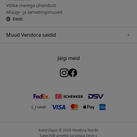
Võtke meiega ühendust
Müügi- ja tarnetingimused
Eesti
Muud Vendora saidid
www.keybudz.se
www.woox.nu
Jälgi meid
www.paperlike.se
www.clickandgrow.se
www.myfirst.se
www.plaud.se
www.pipetto.se
Autoriõigus © 2026 Vendora Nordic
Satechi® ametlik turustaja Eesti-s