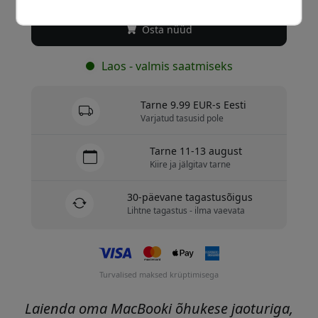
Osta nüüd
Laos - valmis saatmiseks
Tarne 9.99 EUR-s Eesti
Varjatud tasusid pole
Tarne 11-13 august
Kiire ja jälgitav tarne
30-päevane tagastusõigus
Lihtne tagastus - ilma vaevata
Turvalised maksed krüptimisega
Laienda oma MacBooki õhukese jaoturiga,