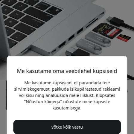
Me kasutame oma veebilehel küpsiseid
Me kasutame küpsiseid, et parandada teie
sirvimiskogemust, pakkuda isikupärastatud reklaami
või sisu ning analüüsida meie liiklust. Klõpsates
"Nõustun kõigega" nõustute meie küpsiste
kasutamisega.
Soovitatav hind
89.99 EUR
Võtke kõik vastu