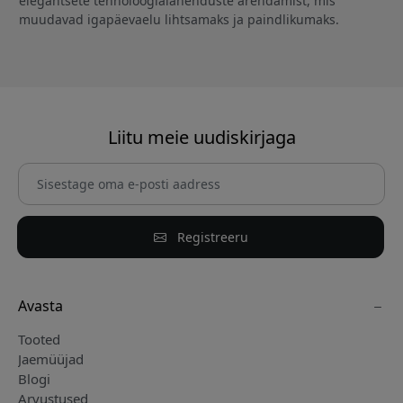
elegantsete tehnoloogialahenduste arendamist, mis
muudavad igapäevaelu lihtsamaks ja paindlikumaks.
Liitu meie uudiskirjaga
Registreeru
Avasta
Tooted
Jaemüüjad
Blogi
Arvustused