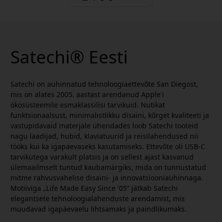
Satechi® Eesti
Satechi on auhinnatud tehnoloogiaettevõte San Diegost,
mis on alates 2005. aastast arendanud Apple'i
ökosüsteemile esmaklassilisi tarvikuid. Nutikat
funktsionaalsust, minimalistlikku disaini, kõrget kvaliteeti ja
vastupidavaid materjale ühendades loob Satechi tooteid
nagu laadijad, hubid, klaviatuurid ja reisilahendused nii
tööks kui ka igapäevaseks kasutamiseks. Ettevõte oli USB-C
tarvikutega varakult platsis ja on sellest ajast kasvanud
ülemaailmselt tuntud kaubamärgiks, mida on tunnustatud
mitme rahvusvahelise disaini- ja innovatsiooniauhinnaga.
Motiiviga „Life Made Easy Since '05” jätkab Satechi
elegantsete tehnoloogialahenduste arendamist, mis
muudavad igapäevaelu lihtsamaks ja paindlikumaks.