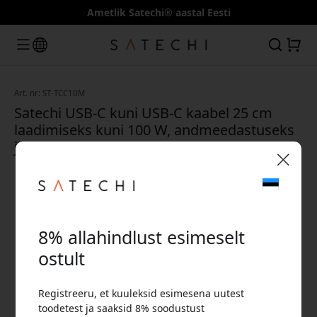
Ametlik Satechi® aastal Eesti
Art. nr: ST-TCC10M
Satechi USB-C kuni USB-C kaabel 25 cm
laadimiseks kuni 100 W, andmeedastuseks
ja liikvel olles kasutamiseks - Kosmosehall
🎉 Sinu sooduskood:
8% allahindlust esimeselt
ostult
Registreeru, et kuuleksid esimesena uutest
Kasuta seda koodi kassas, et saada 8%
toodetest ja saaksid 8% soodustust
allahindlust.