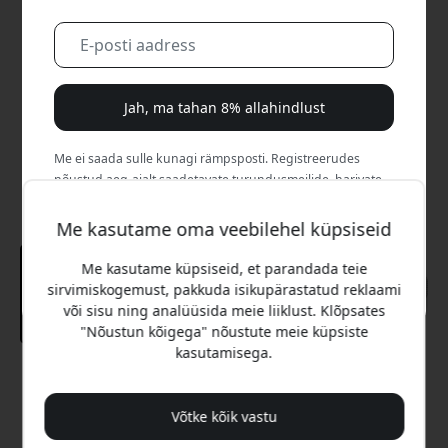
Jah, ma tahan 8% allahindlust
Me ei saada sulle kunagi rämpsposti. Registreerudes
nõustud aeg-ajalt saadetavate turundusmeilide, harivate
sarjade ja eripakkumistega.
Me kasutame oma veebilehel küpsiseid
Ei, ma eelistaksin täishinda maksta.
Me kasutame küpsiseid, et parandada teie
sirvimiskogemust, pakkuda isikupärastatud reklaami
või sisu ning analüüsida meie liiklust. Klõpsates
"Nõustun kõigega" nõustute meie küpsiste
kasutamisega.
Soovitatav hind
12.99 EUR
Võtke kõik vastu