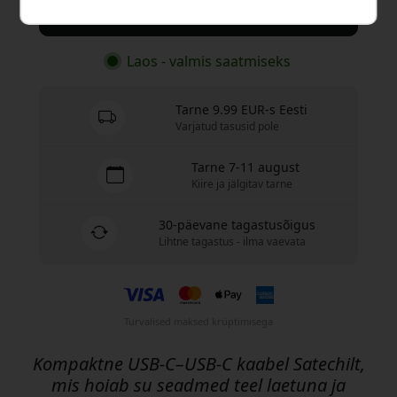
Osta nüüd
Laos - valmis saatmiseks
Tarne 9.99 EUR-s Eesti
Varjatud tasusid pole
Tarne 7-11 august
Kiire ja jälgitav tarne
30-päevane tagastusõigus
Lihtne tagastus - ilma vaevata
Turvalised maksed krüptimisega
Kompaktne USB-C–USB-C kaabel Satechilt,
mis hoiab su seadmed teel laetuna ja