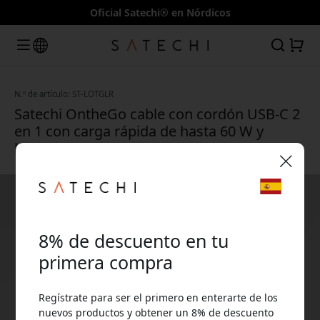
Oficial Satechi® en Nórdicos
N.º de artículo: ST-LOTGLR
Satechi OntheGo cable con cordón USB-C 2
en 1 con carga rápida de hasta 60 W y
longitud ajustable, 1,5 m - Rosa del desierto
🎉 Tu código de descuento:
8% de descuento en tu
primera compra
Regístrate para ser el primero en enterarte de los
Usa este código en la caja para obtener 8% de
nuevos productos y obtener un 8% de descuento
descuento.