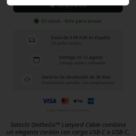
Compra ahora
En stock - listo para enviar
Envío de 9.99 EUR en España
Sin tarifas ocultas
Entrega 10-12 agosto
Entrega rápida y rastreable
Derecho de devolución de 30 días
Devoluciones sencillas - sin complicaciones
Pagos seguros con cifrado
Satechi OntheGo™ Lanyard Cable combina
un elegante cordón con carga USB-C a USB-C,