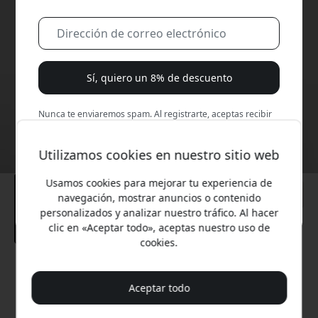
Sí, quiero un 8% de descuento
Nunca te enviaremos spam. Al registrarte, aceptas recibir
correos de marketing ocasionales, series educativas y
ofertas especiales.
Utilizamos cookies en nuestro sitio web
No, prefiero pagar el precio completo.
Usamos cookies para mejorar tu experiencia de
navegación, mostrar anuncios o contenido
personalizados y analizar nuestro tráfico. Al hacer
clic en «Aceptar todo», aceptas nuestro uso de
cookies.
Precio recomendado
34.99 EUR
Aceptar todo