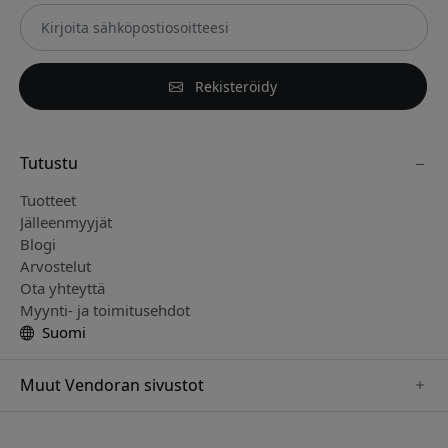
Rekisteröidy
Tutustu
Tuotteet
Jälleenmyyjät
Blogi
Arvostelut
Ota yhteyttä
Myynti- ja toimitusehdot
Suomi
Muut Vendoran sivustot
www.keybudz.se
www.woox.nu