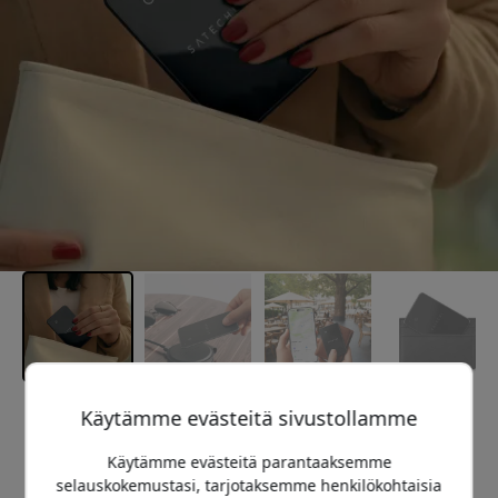
Käytämme evästeitä sivustollamme
Suositeltava hinta
34.99 EUR
Käytämme evästeitä parantaaksemme
selauskokemustasi, tarjotaksemme henkilökohtaisia