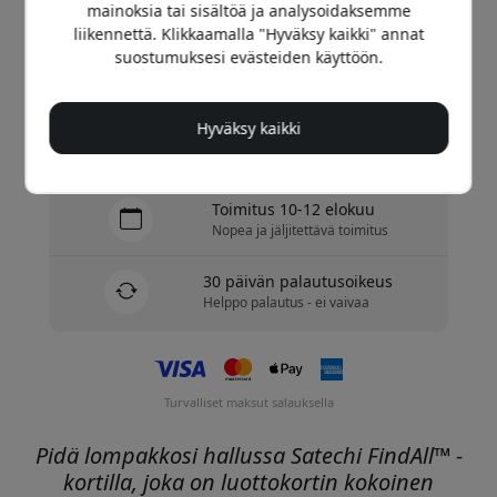
mainoksia tai sisältöä ja analysoidaksemme
Osta nyt
liikennettä. Klikkaamalla "Hyväksy kaikki" annat
suostumuksesi evästeiden käyttöön.
Varastossa - valmiina lähetettäväksi
Hyväksy kaikki
Ilmainen toimitus alueella Suomi
Ei piilomaksuja
Toimitus 10-12 elokuu
Nopea ja jäljitettävä toimitus
30 päivän palautusoikeus
Helppo palautus - ei vaivaa
Turvalliset maksut salauksella
Pidä lompakkosi hallussa Satechi FindAll™ -
kortilla, joka on luottokortin kokoinen