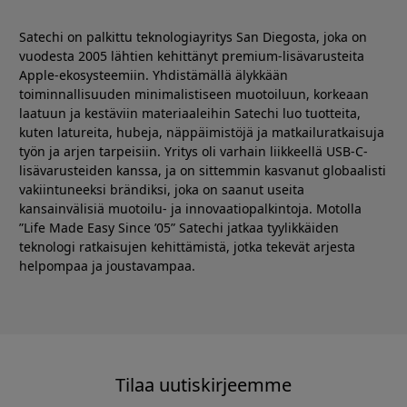
Satechi on palkittu teknologiayritys San Diegosta, joka on
vuodesta 2005 lähtien kehittänyt premium-lisävarusteita
Apple-ekosysteemiin. Yhdistämällä älykkään
toiminnallisuuden minimalistiseen muotoiluun, korkeaan
laatuun ja kestäviin materiaaleihin Satechi luo tuotteita,
kuten latureita, hubeja, näppäimistöjä ja matkailuratkaisuja
työn ja arjen tarpeisiin. Yritys oli varhain liikkeellä USB-C-
lisävarusteiden kanssa, ja on sittemmin kasvanut globaalisti
vakiintuneeksi brändiksi, joka on saanut useita
kansainvälisiä muotoilu- ja innovaatiopalkintoja. Motolla
”Life Made Easy Since ’05” Satechi jatkaa tyylikkäiden
teknologi ratkaisujen kehittämistä, jotka tekevät arjesta
helpompaa ja joustavampaa.
Tilaa uutiskirjeemme