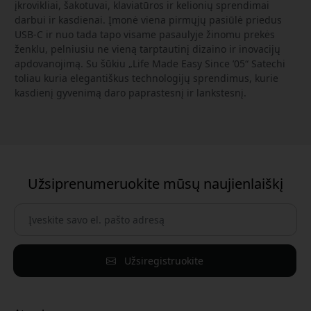
įkrovikliai, šakotuvai, klaviatūros ir kelionių sprendimai
darbui ir kasdienai. Įmonė viena pirmųjų pasiūlė priedus
USB-C ir nuo tada tapo visame pasaulyje žinomu prekės
ženklu, pelniusiu ne vieną tarptautinį dizaino ir inovacijų
apdovanojimą. Su šūkiu „Life Made Easy Since ’05“ Satechi
toliau kuria elegantiškus technologijų sprendimus, kurie
kasdienį gyvenimą daro paprastesnį ir lankstesnį.
Užsiprenumeruokite mūsų naujienlaiškį
Užsiregistruokite