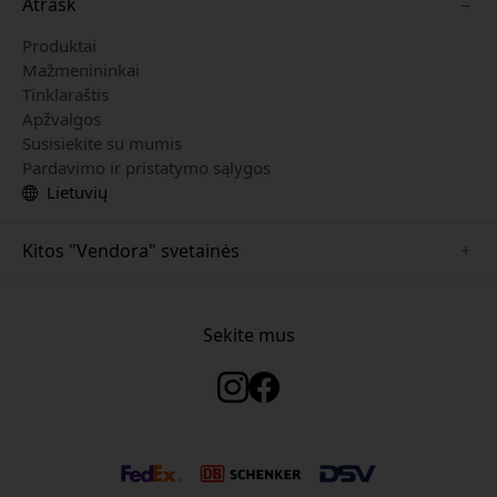
Atrask
Produktai
Mažmenininkai
Tinklaraštis
Apžvalgos
Susisiekite su mumis
Pardavimo ir pristatymo sąlygos
Lietuvių
Kitos "Vendora" svetainės
www.keybudz.se
www.woox.nu
Sekite mus
www.paperlike.se
www.clickandgrow.se
www.myfirst.se
www.plaud.se
www.pipetto.se