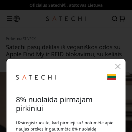
Oficialus Satechi®, atstovas Lietuva
Prekės nr.: ST-VPCK
Satechi pasų dėklas iš veganiškos odos su
Apple Find My ir RFID blokavimu, su keliais
skyriais pasams ir kortelėms - Juoda
🎉 Jūsų nuolaidos kodas:
8% nuolaida pirmajam
pirkiniui
Užsiregistruokite, kad pirmieji sužinotumėte apie
Norėdami gauti 8% nuolaidą, naudokite šį kodą
naujas prekes ir gautumėte 8% nuolaidą
atsiskaitydami.