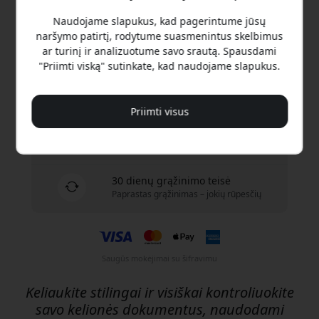
Pirkti dabar
Naudojame slapukus, kad pagerintume jūsų
naršymo patirtį, rodytume suasmenintus skelbimus
Yra sandėlyje – paruošta išsiųsti
ar turinį ir analizuotume savo srautą. Spausdami
"Priimti viską" sutinkate, kad naudojame slapukus.
Pristatymas 9.99 EUR į Lietuva
Jokių paslėptų mokesčių
Priimti visus
Pristatymas 11-13 rugpjūtis
Greitas ir atsekamas pristatymas
30 dienų grąžinimo teisė
Paprastas grąžinimas – jokių rūpesčių
Saugūs mokėjimai su šifravimu
Keliaukite stilingai ir visiškai kontroliuokite
savo kelionės dokumentus, naudodami