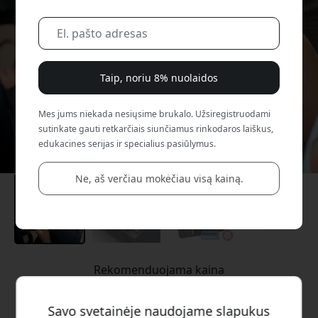
Taip, noriu 8% nuolaidos
Mes jums niekada nesiųsime brukalo. Užsiregistruodami
sutinkate gauti retkarčiais siunčiamus rinkodaros laiškus,
edukacines serijas ir specialius pasiūlymus.
Ne, aš verčiau mokėčiau visą kainą.
Rekomenduojama kaina
69.99 EUR
Savo svetainėje naudojame slapukus