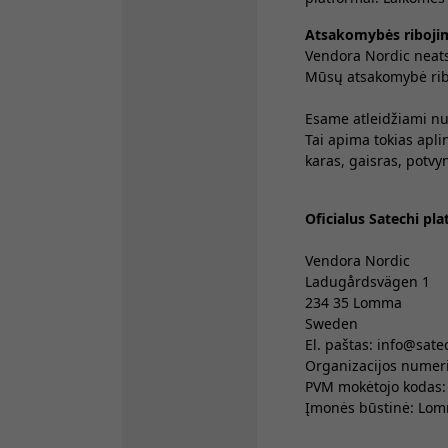
Atsakomybės ribojim
Vendora Nordic neats
Mūsų atsakomybė rib
Esame atleidžiami nu
Tai apima tokias aplin
karas, gaisras, potvyn
Oficialus Satechi pl
Vendora Nordic
Ladugårdsvägen 1
234 35 Lomma
Sweden
El. paštas: info@sate
Organizacijos numer
PVM mokėtojo kodas
Įmonės būstinė: Lo