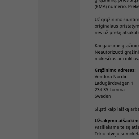
(RMA) numerio. Prekės
Už grąžinimo siuntimo
originalaus pristatym
nes už prekę atsakote 
Kai gausime grąžinim
Neautorizuoti grąžini
mokesčius ar rinkliav
Grąžinimo adresas:
Vendora Nordic
Ladugårdsvägen 1
234 35 Lomma
Sweden
Siųsti kaip laišką ar
Užsakymo atšaukim
Pasiliekame teisę atš
Tokiu atveju sumokėt