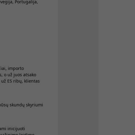
vegija, Portugalija,
ai, importo
, o už juos atsako
ž ES ribų, klientas
 mūsų skundų skyriumi
mi inicijuoti
grąžinimo leidimo