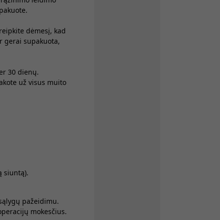
 pakuote.
reipkite dėmesį, kad
ir gerai supakuota,
er 30 dienų.
sakote už visus muito
 siuntą).
ų sąlygų pažeidimu.
operacijų mokesčius.