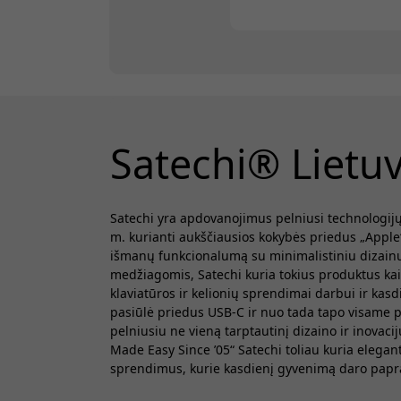
Satechi® Lietu
Satechi yra apdovanojimus pelniusi technologij
m. kurianti aukščiausios kokybės priedus „Appl
išmanų funkcionalumą su minimalistiniu dizainu,
medžiagomis, Satechi kuria tokius produktus kaip 
klaviatūros ir kelionių sprendimai darbui ir kas
pasiūlė priedus USB-C ir nuo tada tapo visame 
pelniusiu ne vieną tarptautinį dizaino ir inovaci
Made Easy Since ’05“ Satechi toliau kuria elegan
sprendimus, kurie kasdienį gyvenimą daro papras