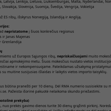
ija, Latvija, Lenkija, Lietuva, Liuksemburgas, Malta, Nyderlandai, Nor
Slovakija, Slovėnija, Suomija, Švedija, Vengrija, Vokietija
ž ES ribų, išskyrus Norvegiją, Islandiją ir Angliją.
rijos:
kad
nepristatome
į šiuos konkrečius regionus
 ir Janas Majenas
r Grenlandija
bų
miems už Europos Sąjungos ribų,
nepriskaičiuojami
muito mokesči
esčiai apmokėjimo metu. Šiuos mokesčius nustato vietos institucijos
estiname ir nekompensuojame. Pateikdamas užsakymą pristatymui u
 su muitine susijusias išlaidas ir laikytis vietos importo taisyklių.
us būtina pranešti per 10 dienų. Dėl RMA numerio susisiekite su
i.se. Pažeista išorinė pakuotė nelaikoma skundo priežastimi.
uotolinė prekyba)
s, nuo prekės gavimo dienos turite 30 dienų grąžinti pirkinį. Norėda
dami prekes atgal parašykite el. laišką info@satechi.se dėl prekių 