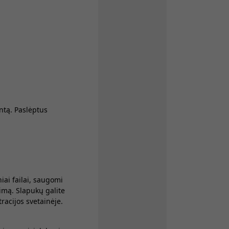
ntą. Paslėptus
iai failai, saugomi
imą. Slapukų galite
racijos svetainėje.