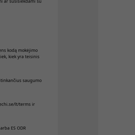
mi ar susisiekdami su
smens kodą mokėjimo
, kiek yra teisinis
itinkančius saugumo
chi.se/lt/terms ir
) arba ES ODR