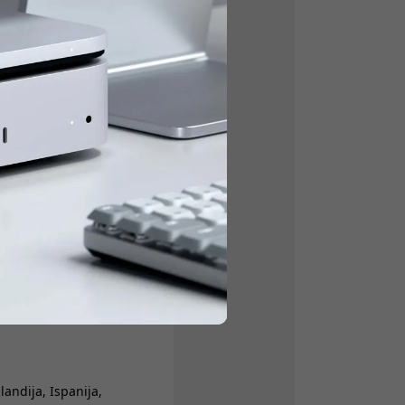
kaitydami.
ndas. Neatsakome už
mo punktą.
slandija, Ispanija,