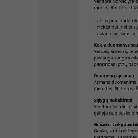
Vendora Nordic yra du
mumis. Renkame tik t
- užsakymui apdoroti i
- mokėjimui ir klient
- naujienlaiškiams ar
Kokie duomenys sa
Vardas, adresas, tele
paslauga saugo sąska
pagrindas (pvz., paga
Duomenų apsauga
Asmens duomenims ap
metodus. Platformą Š
Sąlygų pakeitimai
Vendora Nordic pasili
galioja nuo paskelbi
Ginčai ir taikytina te
Ginčai, kurie neišspr
platformai. Laikomės