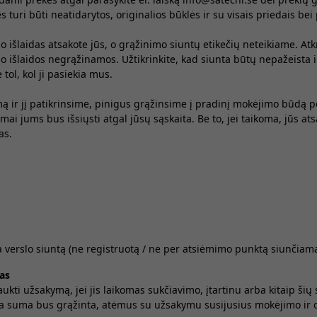
 turi būti neatidarytos, originalios būklės ir su visais priedais bei
 išlaidas atsakote jūs, o grąžinimo siuntų etikečių neteikiame. Atk
o išlaidos negrąžinamos. Užtikrinkite, kad siunta būtų nepažeista 
tol, kol ji pasiekia mus.
ą ir jį patikrinsime, pinigus grąžinsime į pradinį mokėjimo būdą p
mai jums bus išsiųsti atgal jūsų sąskaita. Be to, jei taikoma, jūs at
as.
ba verslo siuntą (ne registruotą / ne per atsiėmimo punktą siunčiamą
as
aukti užsakymą, jei jis laikomas sukčiavimo, įtartinu arba kitaip ši
a suma bus grąžinta, atėmus su užsakymu susijusius mokėjimo ir 