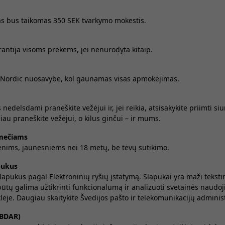
as bus taikomas 350 SEK tvarkymo mokestis.
antija visoms prekėms, jei nenurodyta kitaip.
 Nordic nuosavybe, kol gaunamas visas apmokėjimas.
delsdami praneškite vežėjui ir, jei reikia, atsisakykite priimti siu
au praneškite vežėjui, o kilus ginčui – ir mums.
mečiams
ms, jaunesniems nei 18 metų, be tėvų sutikimo.
pukus
lapukus pagal Elektroninių ryšių įstatymą. Slapukai yra maži tekstin
būtų galima užtikrinti funkcionalumą ir analizuoti svetainės naudoj
klėje. Daugiau skaitykite Švedijos pašto ir telekomunikacijų administ
BDAR)