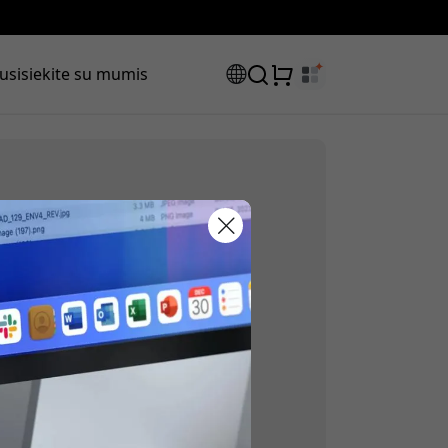
usisiekite su mumis
laidos kodas:
mą, jūs sutinkate su
, netikslumus prekių
avyzdžiui, kai kaina
olaidą, naudokite šį kodą