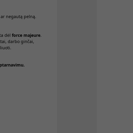
 ar negautą pelną.
ta dėl
force majeure
.
ktai, darbo ginčai,
iuoti.
aptarnavimu.