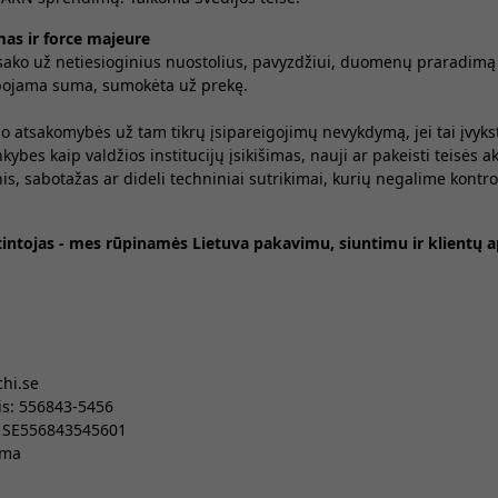
as ir force majeure
ako už netiesioginius nuostolius, pavyzdžiui, duomenų praradimą
ojama suma, sumokėta už prekę.
o atsakomybės už tam tikrų įsipareigojimų nevykdymą, jei tai įvyks
kybes kaip valdžios institucijų įsikišimas, nauji ar pakeisti teisės a
is, sabotažas ar dideli techniniai sutrikimai, kurių negalime kontrol
atintojas - mes rūpinamės Lietuva pakavimu, siuntimu ir klientų 
chi.se
is: 556843-5456
: SE556843545601
mma