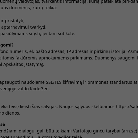
omenų valdytojas, tvarkantis informaciją, kurią pateikiate pirkda
uos duomenis, kurių reikia:
r pristatyti,
ų aptarnavimui tvarkyti,
 pasiūlymams siųsti, jei tam sutikote.
ugomi?
fono numeris, el. pašto adresas, IP adresas ir pirkimų istorija. A
itomis faktūromis apmokamiems pirkimams. Duomenys saugomi tiek
l Apskaitos įstatymą).
saugoti naudojame SSL/TLS šifravimą ir pramonės standartus at
vedijoje valdo KodeGen.
eka teisę keisti šias sąlygas. Naujos sąlygos skelbiamos https://sate
mo dienos.
isė
endžiami dialogu, gali būti teikiami Vartotojų ginčų tarybai (arn.se
 ARN sprendimų. Taikoma Švedijos teisė.