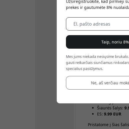
Užsiregistruokite, kad pirmieji 
Kainos
prekes ir gautumėte 8% nuolaid
Visos kainos nurodyt
Mokėjimo būdai
Stripe, Apple Pay & 
Pristatymo laikas
Taip, noriu 8
Darbo dienomis patei
transporto vėlavimus,
Mes jums niekada nesiųsime brukalo.
Pristatymas ir apdo
gauti retkarčiais siunčiamus rinkodaro
Pristatymas paprastai
specialius pasiūlymus.
Pristatymo išlaidos:
Ne, aš verčiau mokė
Švedija:
Nemoka
Danija:
Nemokam
Suomija:
Nemok
Norvegija:
Nemo
Šiaurės šalys:
9.
ES:
9.99 EUR
Pristatome į šias šalis