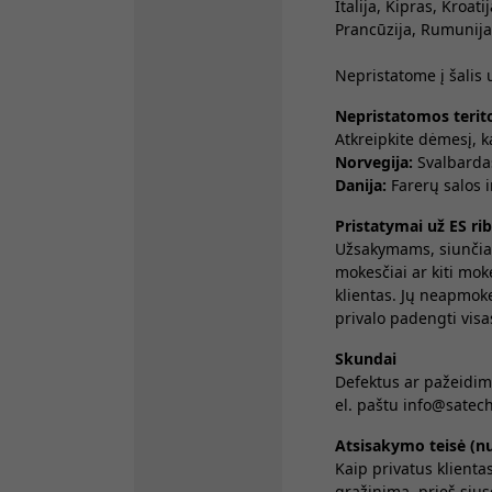
Italija, Kipras, Kroat
Prancūzija, Rumunija, 
Nepristatome į šalis u
Nepristatomos terito
Atkreipkite dėmesį, 
Norvegija:
Svalbardas
Danija:
Farerų salos i
Pristatymai už ES ri
Užsakymams, siunčia
mokesčiai ar kiti mok
klientas. Jų neapmok
privalo padengti visas
Skundai
Defektus ar pažeidim
el. paštu info@satech
Atsisakymo teisė (n
Kaip privatus klienta
grąžinimą, prieš siųs