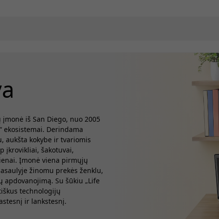
va
ų įmonė iš San Diego, nuo 2005
e“ ekosistemai. Derindama
 aukšta kokybe ir tvariomis
įkrovikliai, šakotuvai,
dienai. Įmonė viena pirmųjų
pasaulyje žinomu prekės ženklu,
jų apdovanojimą. Su šūkiu „Life
tiškus technologijų
tesnį ir lankstesnį.