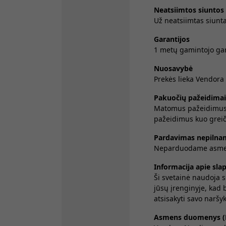
Neatsiimtos siuntos
Už neatsiimtas siunt
Garantijos
1 metų gamintojo gar
Nuosavybė
Prekės lieka Vendora
Pakuočių pažeidimai
Matomus pažeidimus ne
pažeidimus kuo greiči
Pardavimas nepilna
Neparduodame asmeni
Informacija apie sla
Ši svetainė naudoja s
jūsų įrenginyje, kad 
atsisakyti savo naršy
Asmens duomenys (