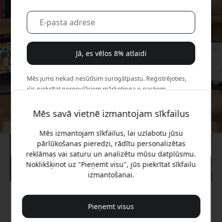
Jā, es vēlos 8% atlaidi
Mēs jums nekad nesūtīsim surogātpastu. Reģistrējoties,
jūs piekrītat neregulāriem mārketinga e-pastiem,
izglītojošām sērijām un īpašiem piedāvājumiem.
Mēs savā vietnē izmantojam sīkfailus
Nē, es labāk maksātu pilnu cenu.
Mēs izmantojam sīkfailus, lai uzlabotu jūsu
pārlūkošanas pieredzi, rādītu personalizētas
reklāmas vai saturu un analizētu mūsu datplūsmu.
Noklikšķinot uz "Pieņemt visu", jūs piekrītat sīkfailu
izmantošanai.
Ieteicamā cena
Pieņemt visus
74.99 EUR