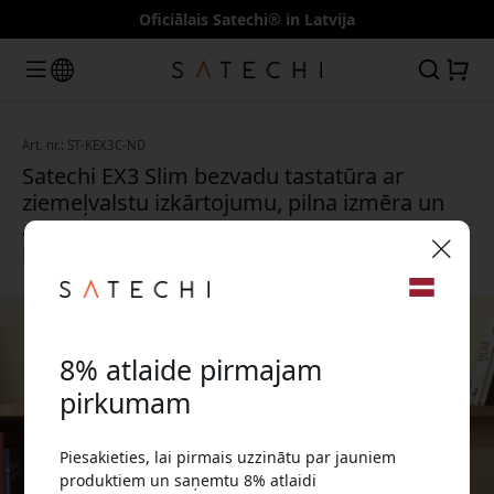
Oficiālais Satechi® in Latvija
Art. nr.: ST-KEX3C-ND
Satechi EX3 Slim bezvadu tastatūra ar
ziemeļvalstu izkārtojumu, pilna izmēra un
atbalstu četrām ierīcēm - Kosmosa melnā
krāsā
🎉 Jūsu atlaižu kods:
8% atlaide pirmajam
pirkumam
Piesakieties, lai pirmais uzzinātu par jauniem
Izmantojiet šo kodu, veicot pasūtījumu, lai
produktiem un saņemtu 8% atlaidi
saņemtu 8% atlaidi.