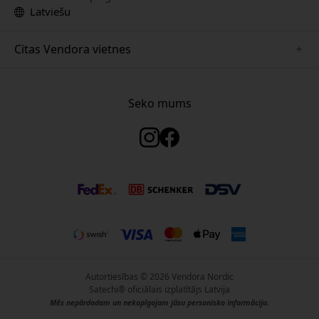
Latviešu
Citas Vendora vietnes
www.keybudz.se
www.woox.nu
Seko mums
www.paperlike.se
www.clickandgrow.se
www.myfirst.se
www.plaud.se
www.pipetto.se
Autortiesības © 2026 Vendora Nordic
Satechi® oficiālais izplatītājs Latvija
Mēs nepārdodam un nekopīgojam jūsu personisko informāciju.