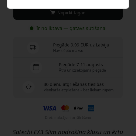
Nopirkt tagad
Ir noliktavā — gatavs sūtīšanai
Piegāde 9.99 EUR uz Latvija
Nav slēptu maksu
Piegāde 7-11 augusts
Ātra un izsekojama piegāde
30 dienu atgriešanas tiesības
Vienkārša atgriešana – bez liekām rūpēm
Droši maksājumi ar šifrēšanu
Satechi EX3 Slim nodrošina klusu un ērtu