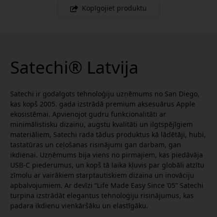
Kopīgojiet produktu
Satechi® Latvija
Satechi ir godalgots tehnoloģiju uzņēmums no San Diego,
kas kopš 2005. gada izstrādā premium aksesuārus Apple
ekosistēmai. Apvienojot gudru funkcionalitāti ar
minimālistisku dizainu, augstu kvalitāti un ilgtspējīgiem
materiāliem, Satechi rada tādus produktus kā lādētāji, hubi,
tastatūras un ceļošanas risinājumi gan darbam, gan
ikdienai. Uzņēmums bija viens no pirmajiem, kas piedāvāja
USB-C piederumus, un kopš tā laika kļuvis par globāli atzītu
zīmolu ar vairākiem starptautiskiem dizaina un inovāciju
apbalvojumiem. Ar devīzi “Life Made Easy Since ’05” Satechi
turpina izstrādāt elegantus tehnoloģiju risinājumus, kas
padara ikdienu vienkāršāku un elastīgāku.