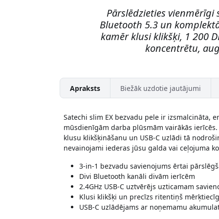
Pārslēdzieties vienmērīgi 
Bluetooth 5.3 un komplektā
kamēr klusi klikšķi, 1 200 
koncentrētu, au
Apraksts
Biežāk uzdotie jautājumi
Satechi slim EX bezvadu pele ir izsmalcināta, e
mūsdienīgām darba plūsmām vairākās ierīcēs. A
klusu klikšķināšanu un USB-C uzlādi tā nodrošin
nevainojami iederas jūsu galda vai ceļojuma k
3-in-1 bezvadu savienojums ērtai pārslēg
Divi Bluetooth kanāli divām ierīcēm
2.4GHz USB-C uztvērējs uzticamam savie
Klusi klikšķi un precīzs ritentiņš mērķtiecī
USB-C uzlādējams ar noņemamu akumulato