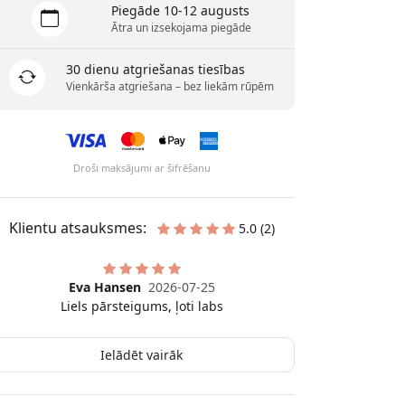
Piegāde 10-12 augusts
Ātra un izsekojama piegāde
30 dienu atgriešanas tiesības
Vienkārša atgriešana – bez liekām rūpēm
Droši maksājumi ar šifrēšanu
Klientu atsauksmes:
5.0 (2)
Eva Hansen
2026-07-25
Liels pārsteigums, ļoti labs
Ielādēt vairāk
Anders Johansson
2026-01-30
Ļoti laba pele, esmu super apmierināts!