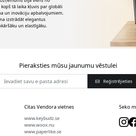
. Uzņēmums bija viens no
opš tā laika kļuvis par globāli
ina un inovāciju apbalvojumiem.
ina izstrādāt elegantus
nkāršāku un elastīgāku.
Pieraksties mūsu jaunumu vēstulei
Reģistrējieties
Citas Vendora vietnes
Seko 
www.keybudz.se
www.woox.nu
www.paperlike.se