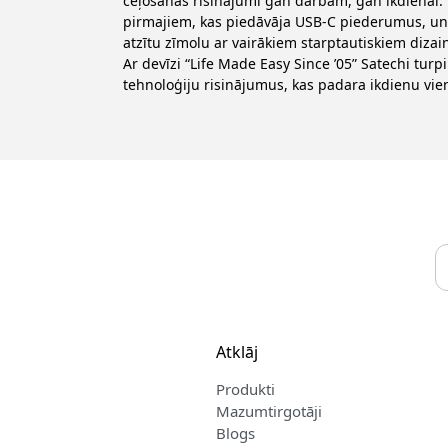
ceļošanas risinājumi gan darbam, gan ikdienai
pirmajiem, kas piedāvāja USB-C piederumus, un k
atzītu zīmolu ar vairākiem starptautiskiem diza
Ar devīzi “Life Made Easy Since ’05” Satechi turp
tehnoloģiju risinājumus, kas padara ikdienu vie
Atklāj
Produkti
Mazumtirgotāji
Blogs