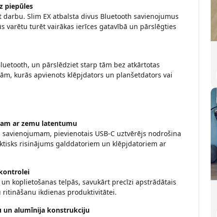
z piepūles
ot darbu. Slim EX atbalsta divus Bluetooth savienojumus
s varētu turēt vairākas ierīces gatavībā un pārslēgties
Bluetooth, un pārslēdziet starp tām bez atkārtotas
jām, kurās apvienots klēpjdators un planšetdators vai
mam ar zemu latentumu
 savienojumam, pievienotais USB-C uztvērējs nodrošina
raktisks risinājums galddatoriem un klēpjdatoriem ar
 kontrolei
kā un koplietošanas telpās, savukārt precīzi apstrādātais
ritināšanu ikdienas produktivitātei.
un alumīnija konstrukciju