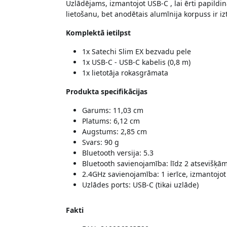
Uzlādējams, izmantojot USB-C , lai ērti papild
lietošanu, bet anodētais alumīnija korpuss ir iz
Komplektā ietilpst
1x Satechi Slim EX bezvadu pele
1x USB-C - USB-C kabelis (0,8 m)
1x lietotāja rokasgrāmata
Produkta specifikācijas
Garums: 11,03 cm
Platums: 6,12 cm
Augstums: 2,85 cm
Svars: 90 g
Bluetooth versija: 5.3
Bluetooth savienojamība: līdz 2 atsevišķā
2.4GHz savienojamība: 1 ierīce, izmantojo
Uzlādes ports: USB-C (tikai uzlāde)
Fakti