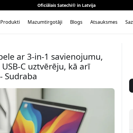
Oficiālais Satechi® in Latvija
Produkti
Mazumtirgotāji
Blogs
Atsauksmes
Saz
pele ar 3-in-1 savienojumu,
 USB-C uztvērēju, kā arī
 - Sudraba