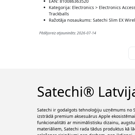
EAN: 810086363520
Kategorija: Electronics > Electronics Acc
Trackballs
Ražotāja nosaukums: Satechi Slim EX Wir
Pēdējoreiz atjaunināts: 2026-07-14
Satechi® Latvij
Satechi ir godalgots tehnoloģiju uzņēmums no 
izstrādā premium aksesuārus Apple ekosistēmai
funkcionalitāti ar minimālistisku dizainu, augstu
materiāliem, Satechi rada tādus produktus kā lād