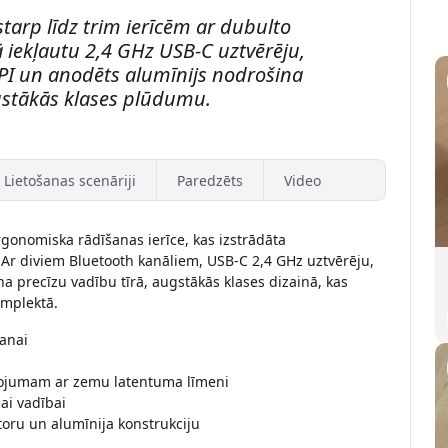
starp līdz trim ierīcēm ar dubulto
 iekļautu 2,4 GHz USB-C uztvērēju,
DPI un anodēts alumīnijs nodrošina
gstākās klases plūdumu.
Lietošanas scenāriji
Paredzēts
Video
rgonomiska rādīšanas ierīce, kas izstrādāta
r diviem Bluetooth kanāliem, USB-C 2,4 GHz uztvērēju,
a precīzu vadību tīrā, augstākās klases dizainā, kas
omplektā.
šanai
nojumam ar zemu latentuma līmeni
gai vadībai
ru un alumīnija konstrukciju