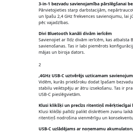
3-in-1 bezvadu savienojamība pārslēgšanai be
Pārvietojieties starp darbstacijām, nepārtrauc
un īpašu 2,4 GHz frekvences savienojumu, lai jū
pēc vajadzības.
Divi Bluetooth kanāli divām ierīcēm
Savienojiet ar līdz divām ierīcēm, kas atbalsta 
savienošanas. Tas ir labi piemērots konfigurāci
mājas un biroja dators.
2
,4GHz USB-C uztvērējs uzticamam savienoju
Vidēm, kurās priekšroku dodat īpašam bezvadu
stabilu veiktspēju ar ātru izsekošanu. Tas ir p
USB-C pieslēgvietām.
Klusi klikšķi un precīzs ritentiņš mērķtiecīgai
Klusi klikšķi palīdz palikt diskrētiem zvanu lai
ritentiņš nodrošina vienmērīgu un konsekventu 
USB-C uzlādējams ar noņemamu akumulatoru 