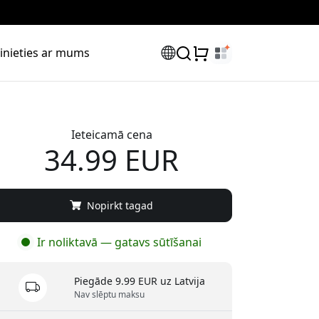
inieties ar mums
Ieteicamā cena
34.99 EUR
Nopirkt tagad
Ir noliktavā — gatavs sūtīšanai
Piegāde 9.99 EUR uz Latvija
Nav slēptu maksu