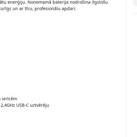
inātu enerģiju. Noņemamā baterija nodrošina ilgstošu
turīgs un ar tīru, profesionālu apdari.
m ierīcēm
t 2,4GHz USB-C uztvērēju