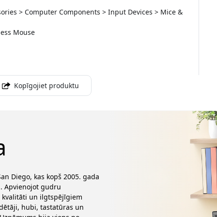
essories > Computer Components > Input Devices > Mice &
eless Mouse
Kopīgojiet produktu
a
San Diego, kas kopš 2005. gada
. Apvienojot gudru
 kvalitāti un ilgtspējīgiem
ētāji, hubi, tastatūras un