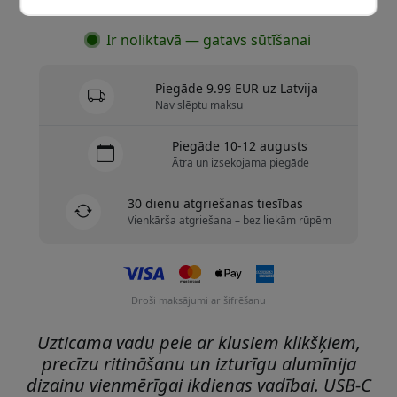
Ir noliktavā — gatavs sūtīšanai
Piegāde 9.99 EUR uz Latvija
Nav slēptu maksu
Piegāde 10-12 augusts
Ātra un izsekojama piegāde
30 dienu atgriešanas tiesības
Vienkārša atgriešana – bez liekām rūpēm
Droši maksājumi ar šifrēšanu
Uzticama vadu pele ar klusiem klikšķiem,
precīzu ritināšanu un izturīgu alumīnija
dizainu vienmērīgai ikdienas vadībai. USB-C