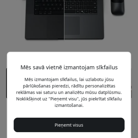
Mēs savā vietnē izmantojam sīkfailus
Mēs izmantojam sīkfailus, lai uzlabotu jūsu
pārlūkošanas pieredzi, rādītu personalizētas
reklāmas vai saturu un analizētu mūsu datplūsmu.
Noklikšķinot uz "Pieņemt visu", jūs piekrītat sīkfailu
izmantošanai.
Ieteicamā cena
29.99 EUR
Pieņemt visus
Nopirkt tagad