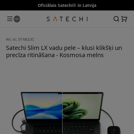
Oficiālais Satechi® in Latvija
Art. nr.: ST-MULXC
Satechi Slim LX vadu pele – klusi klikšķi un
precīza ritināšana - Kosmosa melns