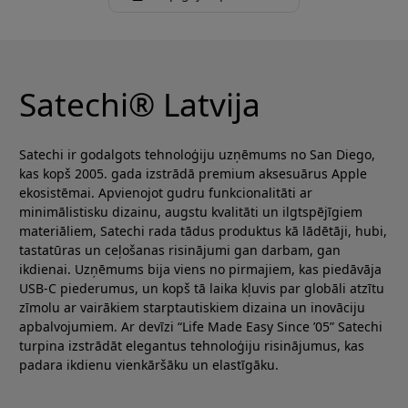
Satechi® Latvija
Satechi ir godalgots tehnoloģiju uzņēmums no San Diego,
kas kopš 2005. gada izstrādā premium aksesuārus Apple
ekosistēmai. Apvienojot gudru funkcionalitāti ar
minimālistisku dizainu, augstu kvalitāti un ilgtspējīgiem
materiāliem, Satechi rada tādus produktus kā lādētāji, hubi,
tastatūras un ceļošanas risinājumi gan darbam, gan
ikdienai. Uzņēmums bija viens no pirmajiem, kas piedāvāja
USB-C piederumus, un kopš tā laika kļuvis par globāli atzītu
zīmolu ar vairākiem starptautiskiem dizaina un inovāciju
apbalvojumiem. Ar devīzi “Life Made Easy Since ’05” Satechi
turpina izstrādāt elegantus tehnoloģiju risinājumus, kas
padara ikdienu vienkāršāku un elastīgāku.