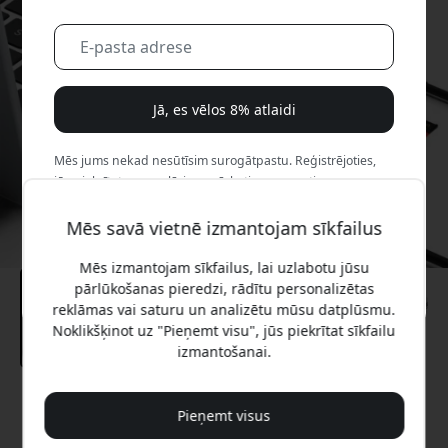
Jā, es vēlos 8% atlaidi
Mēs jums nekad nesūtīsim surogātpastu. Reģistrējoties,
jūs piekrītat neregulāriem mārketinga e-pastiem,
izglītojošām sērijām un īpašiem piedāvājumiem.
Mēs savā vietnē izmantojam sīkfailus
Nē, es labāk maksātu pilnu cenu.
Mēs izmantojam sīkfailus, lai uzlabotu jūsu
pārlūkošanas pieredzi, rādītu personalizētas
reklāmas vai saturu un analizētu mūsu datplūsmu.
Noklikšķinot uz "Pieņemt visu", jūs piekrītat sīkfailu
izmantošanai.
Ieteicamā cena
Pieņemt visus
89.99 EUR