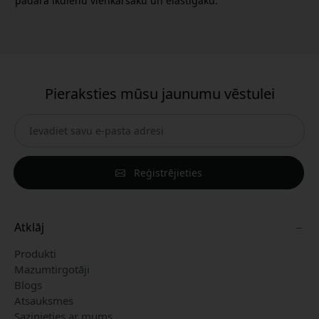
padara ikdienu vienkāršāku un elastīgāku.
Pieraksties mūsu jaunumu vēstulei
Reģistrējieties
Atklāj
Produkti
Mazumtirgotāji
Blogs
Atsauksmes
Sazinieties ar mums