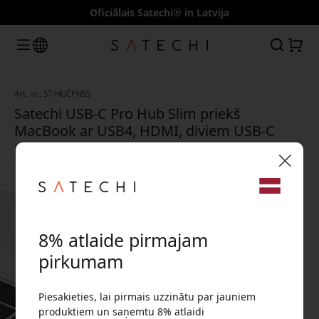
Oficiālais Satechi® in Latvija
Art. nr.: ST-HUCPHSS
Satechi USB-C Pro Hub Slim priekš
MacBook ar USB4, HDMI, diviem USB-C
portiem, SD/microSD un 100 W Power
Delivery - Sudraba
🎉 Jūsu atlaižu kods:
8% atlaide pirmajam
pirkumam
Piesakieties, lai pirmais uzzinātu par jauniem
Izmantojiet šo kodu, veicot pasūtījumu, lai
produktiem un saņemtu 8% atlaidi
saņemtu 8% atlaidi.