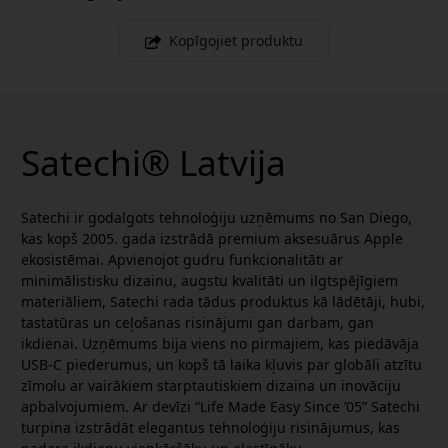
Kopīgojiet produktu
Satechi® Latvija
Satechi ir godalgots tehnoloģiju uzņēmums no San Diego,
kas kopš 2005. gada izstrādā premium aksesuārus Apple
ekosistēmai. Apvienojot gudru funkcionalitāti ar
minimālistisku dizainu, augstu kvalitāti un ilgtspējīgiem
materiāliem, Satechi rada tādus produktus kā lādētāji, hubi,
tastatūras un ceļošanas risinājumi gan darbam, gan
ikdienai. Uzņēmums bija viens no pirmajiem, kas piedāvāja
USB-C piederumus, un kopš tā laika kļuvis par globāli atzītu
zīmolu ar vairākiem starptautiskiem dizaina un inovāciju
apbalvojumiem. Ar devīzi “Life Made Easy Since ’05” Satechi
turpina izstrādāt elegantus tehnoloģiju risinājumus, kas