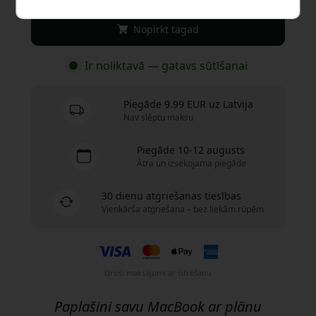
Nopirkt tagad
Ir noliktavā — gatavs sūtīšanai
Piegāde 9.99 EUR uz Latvija
Nav slēptu maksu
Piegāde 10-12 augusts
Ātra un izsekojama piegāde
30 dienu atgriešanas tiesības
Vienkārša atgriešana – bez liekām rūpēm
Droši maksājumi ar šifrēšanu
Paplašini savu MacBook ar plānu