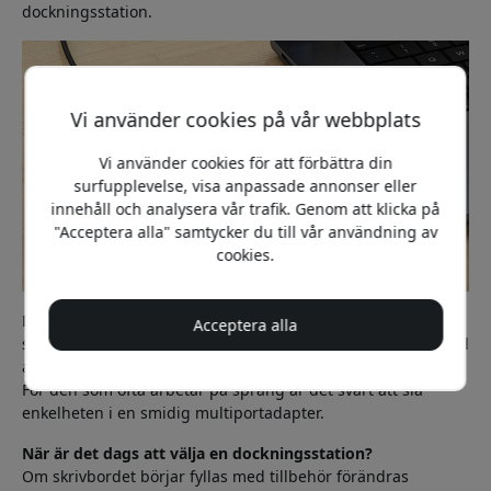
dockningsstation.
Vi använder cookies på vår webbplats
Vi använder cookies för att förbättra din
surfupplevelse, visa anpassade annonser eller
innehåll och analysera vår trafik. Genom att klicka på
"Acceptera alla" samtycker du till vår användning av
cookies.
Det är också här den portabla hubben verkligen kommer till
Acceptera alla
sin rätt. Den får plats i väskan, väger väldigt lite och är enkel
att ta med mellan hemmet, kontoret och föreläsningssalen.
För den som ofta arbetar på språng är det svårt att slå
enkelheten i en smidig multiportadapter.
När är det dags att välja en dockningsstation?
Om skrivbordet börjar fyllas med tillbehör förändras