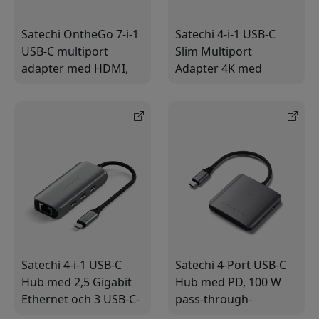
Satechi OntheGo 7-i-1
Satechi 4-i-1 USB-C
USB-C multiport
Slim Multiport
adapter med HDMI,
Adapter 4K med
Gigabit Ethernet, SD-
HDMI, USB-A och USB-
och microSD-
C PD för laptop och
kortläsare
surfplatta
Satechi 4-i-1 USB-C
Satechi 4-Port USB-C
Hub med 2,5 Gigabit
Hub med PD, 100 W
Ethernet och 3 USB-C-
pass-through-
portar för snabb
laddning och tre USB-