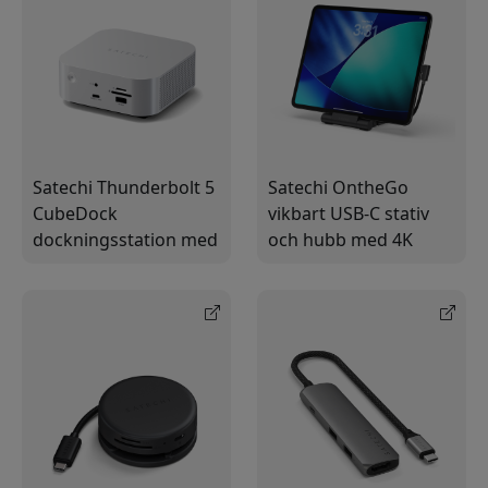
Satechi Thunderbolt 5
Satechi OntheGo
CubeDock
vikbart USB-C stativ
dockningsstation med
och hubb med 4K
SSD-kabinett, 140 W
HDMI, 100 W laddning
laddning, 2,5 Gb
och 7-i-1-portar för
Ethernet och USB-C
iPad och USB-C-
enheter