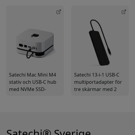
dataöverföring och
C-dataportar med
anslutning
Plug-and-Play
Satechi Mac Mini M4
Satechi 13-i-1 USB-C
stativ och USB-C hub
multiportadapter för
med NVMe SSD-
tre skärmar med 2
kapsling för 2024 Mac
HDMI, DisplayPort, 6
Mini M4 och M4 Pro
USB-A och Gigabit
Ethernet
Satechi® Sverige