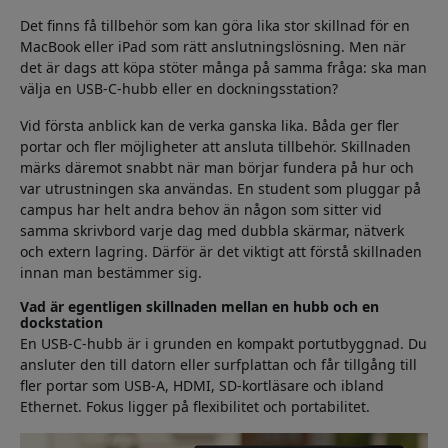
Det finns få tillbehör som kan göra lika stor skillnad för en
MacBook eller iPad som rätt anslutningslösning. Men när
det är dags att köpa stöter många på samma fråga: ska man
välja en USB-C-hubb eller en dockningsstation?
Vid första anblick kan de verka ganska lika. Båda ger fler
portar och fler möjligheter att ansluta tillbehör. Skillnaden
märks däremot snabbt när man börjar fundera på hur och
var utrustningen ska användas. En student som pluggar på
campus har helt andra behov än någon som sitter vid
samma skrivbord varje dag med dubbla skärmar, nätverk
och extern lagring. Därför är det viktigt att förstå skillnaden
innan man bestämmer sig.
Vad är egentligen skillnaden mellan en hubb och en
dockstation
En USB-C-hubb är i grunden en kompakt portutbyggnad. Du
ansluter den till datorn eller surfplattan och får tillgång till
fler portar som USB-A, HDMI, SD-kortläsare och ibland
Ethernet. Fokus ligger på flexibilitet och portabilitet.