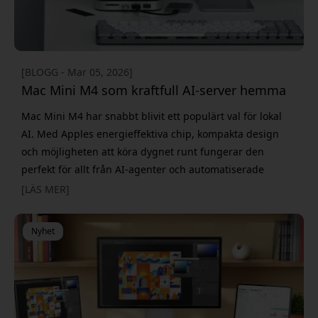
[BLOGG - Mar 05, 2026]
Mac Mini M4 som kraftfull AI-server hemma
Mac Mini M4 har snabbt blivit ett populärt val för lokal
AI. Med Apples energieffektiva chip, kompakta design
och möjligheten att köra dygnet runt fungerar den
perfekt för allt från AI-agenter och automatiserade
arbetsflöden till personliga AI-servrar. Samtidigt växer
[LÄS MER]
intresset för AI som körs direkt på egen hårdvara.
Verktyg som OpenClaw visar hur fler vill köra modeller
Nyhet
privat utan att vara beroende av molntjänster. N&