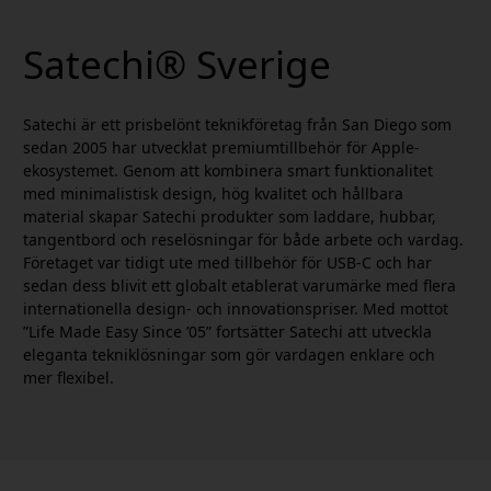
möjlighet att ladda upp till fyra enheter samtidigt k
Satechi® Sverige
Satechi är ett prisbelönt teknikföretag från San Diego som
sedan 2005 har utvecklat premiumtillbehör för Apple-
ekosystemet. Genom att kombinera smart funktionalitet
med minimalistisk design, hög kvalitet och hållbara
material skapar Satechi produkter som laddare, hubbar,
tangentbord och reselösningar för både arbete och vardag.
Företaget var tidigt ute med tillbehör för USB-C och har
sedan dess blivit ett globalt etablerat varumärke med flera
internationella design- och innovationspriser. Med mottot
”Life Made Easy Since ’05” fortsätter Satechi att utveckla
eleganta tekniklösningar som gör vardagen enklare och
mer flexibel.