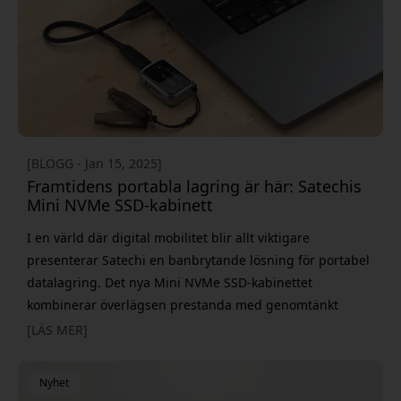
[BLOGG - Jan 15, 2025]
Framtidens portabla lagring är här: Satechis
Mini NVMe SSD-kabinett
I en värld där digital mobilitet blir allt viktigare
presenterar Satechi en banbrytande lösning för portabel
datalagring. Det nya Mini NVMe SSD-kabinettet
kombinerar överlägsen prestanda med genomtänkt
design för att möta moderna användares behov av snabb
[LÄS MER]
och pålitlig datahantering. Med överföringshastigheter
på upp till 10 Gbps via USB-C tar dataöverföringen ett
Nyhet
rejält kliv framåt. Detta innebär