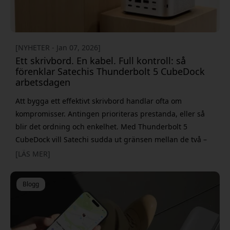
[NYHETER - Jan 07, 2026]
Ett skrivbord. En kabel. Full kontroll: så
förenklar Satechis Thunderbolt 5 CubeDock
arbetsdagen
Att bygga ett effektivt skrivbord handlar ofta om
kompromisser. Antingen prioriteras prestanda, eller så
blir det ordning och enkelhet. Med Thunderbolt 5
CubeDock vill Satechi sudda ut gränsen mellan de två –
och samla hela arbetsflödet kring en enda, kraftfull
[LÄS MER]
anslutning. Ett kompakt nav för hela arbetsflödet
Thunderbolt 5 CubeDock är formad som en diskret
Blogg
aluminiumkub – ett format som känns igen från
stationära Apple-d