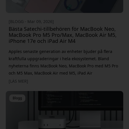
[BLOGG - Mar 09, 2026]
Bästa Satechi-tillbehören för MacBook Neo,
MacBook Pro M5 Pro/Max, MacBook Air M5,
iPhone 17e och iPad Air M4
Apples senaste generation av enheter bjuder på flera
kraftfulla uppgraderingar i hela ekosystemet. Bland
nyheterna finns MacBook Neo, MacBook Pro med M5 Pro
och M5 Max, MacBook Air med M5, iPad Air
M4 och iPhone 17e. Med USB-C och Thunderbolt som
[LÄS MER]
standard för anslutning och laddning kan rätt tillbehör
göra stor skillnad i vardagen. De kan ge fler portar,
Blogg
snabbare lagring, enklare laddning och ett mer flexibelt
arbetsflöde. Frå