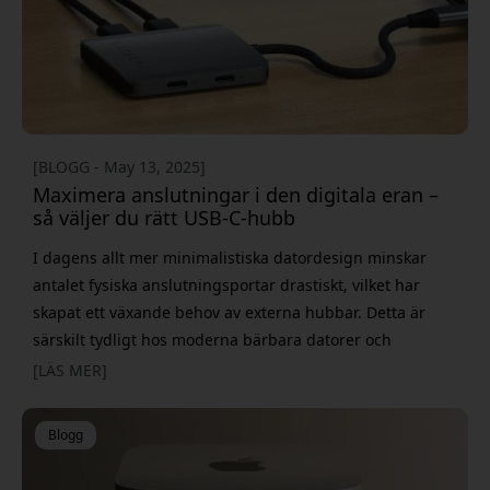
[BLOGG - May 13, 2025]
Maximera anslutningar i den digitala eran –
så väljer du rätt USB-C-hubb
I dagens allt mer minimalistiska datordesign minskar
antalet fysiska anslutningsportar drastiskt, vilket har
skapat ett växande behov av externa hubbar. Detta är
särskilt tydligt hos moderna bärbara datorer och
surfplattor som ofta levereras med enbart ett fåtal USB-
[LÄS MER]
C-portar. För arbetsprofessionella, kreativa användare
och teknikentusiaster har denna utveckling gjort hubbar
Blogg
till ett nödvändigt verktyg för att hantera alla digitala
enheter och t