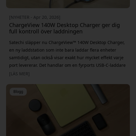
[NYHETER - Apr 20, 2026]
ChargeView 140W Desktop Charger ger dig
full kontroll över laddningen
Satechi släpper nu ChargeView™ 140W Desktop Charger,
en ny laddstation som inte bara laddar flera enheter
samtidigt, utan också visar exakt hur mycket effekt varje
port levererar. Det handlar om en fyrports USB-C-laddare
med upp till 140W total effekt, vilket gör att du kan driva
[LÄS MER]
allt från laptop till mobil från samma enhet. Tanken är att
kunna ersätta flera laddare med en mer stilren lösning
Blogg
som håller kablarna i schack. Det är den