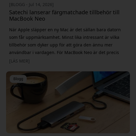
[BLOGG - Jul 14, 2026]
Satechi lanserar färgmatchade tillbehör till
MacBook Neo
När Apple släpper en ny Mac är det sällan bara datorn
som får uppmärksamhet. Minst lika intressant är vilka
tillbehör som dyker upp för att göra den ännu mer
användbar i vardagen. För MacBook Neo är det precis
vad Satechi nu gör med en serie tillbehör som är
[LÄS MER]
utvecklade specifikt för den nya modellen. Det handlar
inte bara om fler portar eller en ny mus. Satechi har
Blogg
också valt att lansera tillbeh&o