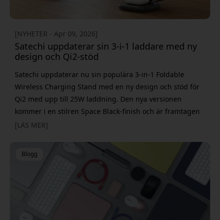
[NYHETER - Apr 09, 2026]
Satechi uppdaterar sin 3-i-1 laddare med ny
design och Qi2-stöd
Satechi uppdaterar nu sin populära 3-in-1 Foldable
Wireless Charging Stand med en ny design och stöd för
Qi2 med upp till 25W laddning. Den nya versionen
kommer i en stilren Space Black-finish och är framtagen
för att fungera lika bra hemma på skrivbordet som i
[LÄS MER]
väskan på språng, tack vare sin vikbara konstruktion.
Laddaren gör det möjligt att ladda iPhone, Apple Watch
Blogg
och hörlurar samtidigt, där den magnetiska Qi2-laddnin