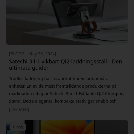
använder avan
[BLOGG - May 30, 2024]
Satechi 3-i-1 vikbart Qi2-laddningsställ - Den
ultimata guiden
Trådlös laddning har förändrat hur vi laddar våra
enheter. En av de mest framträdande produkterna på
marknaden i dag är Satechi 3-in-1 Foldable Qi2 Charging
Stand. Detta eleganta, kompakta stativ ger snabb och
pålitlig laddning för din iPhone, Apple Watch och
[LÄS MER]
AirPods. I den här artikeln går vi igenom alla delar av
denna innovativa produkt och varför den är ett måste för
Blogg
alla teknikintresserade. Avancerad Qi2-l