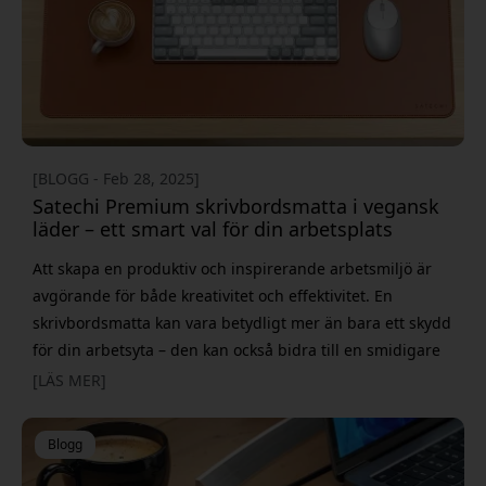
[BLOGG - Feb 28, 2025]
Satechi Premium skrivbordsmatta i vegansk
läder – ett smart val för din arbetsplats
Att skapa en produktiv och inspirerande arbetsmiljö är
avgörande för både kreativitet och effektivitet. En
skrivbordsmatta kan vara betydligt mer än bara ett skydd
för din arbetsyta – den kan också bidra till en smidigare
och mer organiserad vardag. Satechis Premium
[LÄS MER]
skrivbordsmatta i vegansk läder är ett utmärkt exempel
på en produkt som kombinerar stil, funktionalitet och
Blogg
hållbarhet. Hållbarhet och kvalitet i fo