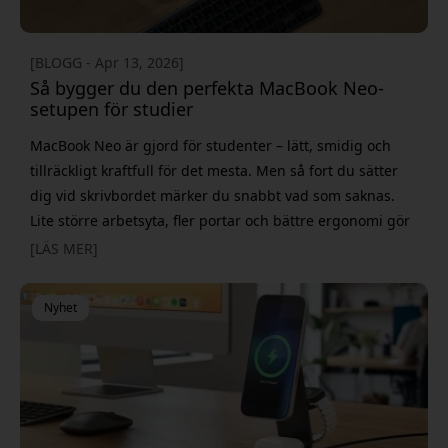
[BLOGG - Apr 13, 2026]
Så bygger du den perfekta MacBook Neo-
setupen för studier
MacBook Neo är gjord för studenter – lätt, smidig och
tillräckligt kraftfull för det mesta. Men så fort du sätter
dig vid skrivbordet märker du snabbt vad som saknas.
Lite större arbetsyta, fler portar och bättre ergonomi gör
stor skillnad när plugget drar igång på riktigt. Det fina är
[LÄS MER]
att du inte behöver bygga en avancerad setup. Med
några få, genomtänkta tillbehör kan du förvand
Nyhet