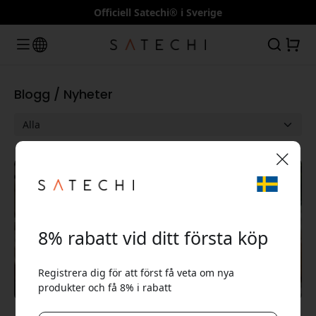
Officiell Satechi® i Sverige
Blogg / Nyheter
Blogg
🎉 Din rabattkod:
8% rabatt vid ditt första köp
Registrera dig för att först få veta om nya
produkter och få 8% i rabatt
Använd denna kod i kassan för att få 8% rabatt.