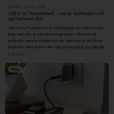
[BLOGG - Jun 17, 2026]
USB-C vs Thunderbolt - vad är skillnaden och
vad behöver du?
USB-C och Thunderbolt är två begrepp som lätt blandas
ihop. Men det är inte så konstigt heller, eftersom de
använder samma kontakt och ser identiska ut vid första
anblicken. Men bakom den lilla porten döljer sig faktiskt
stora skillnader som kan påverka allt från hur snabbt du
[LÄS MER]
flyttar filer till hur många skärmar du kan ansluta. Om du
någon gång har stått och funderat på om du behöver en
Blogg
enkel USB-C-