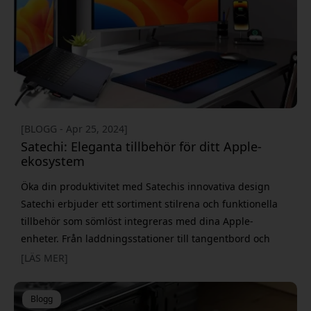
[BLOGG - Apr 25, 2024]
Satechi: Eleganta tillbehör för ditt Apple-
ekosystem
Öka din produktivitet med Satechis innovativa design
Satechi erbjuder ett sortiment stilrena och funktionella
tillbehör som sömlöst integreras med dina Apple-
enheter. Från laddningsstationer till tangentbord och
iPad-stativ är Satechis produkter utformade för att höja
[LÄS MER]
din produktivitet och effektivisera ditt arbetsflöde.
Effektiva laddningslösningar Satechi Dock5 USB Charging
Blogg
Station gör det möjligt att ladda upp till fem enheter