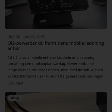
[BLOGG - Jun 04, 2025]
Qi2-powerbanks: framtidens mobila laddning
är här
Att hålla sina mobila enheter laddade är en ständig
utmaning i en uppkopplad vardag. Powerbanks har
länge varit en räddare i nöden, men med introduktionen
av Qi2-standarden ser vi nu nästa generations lösningar
ta form. Denna nya standard lovar inte bara snabbare
[LÄS MER]
trådlös laddning, utan också en mer tillförlitlig och
bekväm upplevelse tack vare magnetisk precision. Qi2,
Blogg
uttalas "tji två", är den senaste st