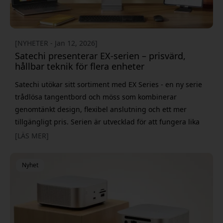
[NYHETER - Jan 12, 2026]
Satechi presenterar EX-serien – prisvärd,
hållbar teknik för flera enheter
Satechi utökar sitt sortiment med EX Series - en ny serie
trådlösa tangentbord och möss som kombinerar
genomtänkt design, flexibel anslutning och ett mer
tillgängligt pris. Serien är utvecklad för att fungera lika
smidigt med Mac som med PC och passar lika bra på
[LÄS MER]
hemmakontoret som på arbetsplatsen. EX Series består
av Slim EX1 Wireless Keyboard, Slim EX3 Wireless
Nyhet
Keyboard och Slim EX Wireless Mouse. Alla tre bygger på
samma grundi