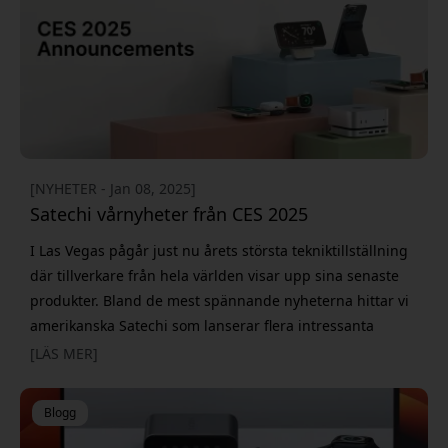
[NYHETER - Jan 08, 2025]
Satechi vårnyheter från CES 2025
I Las Vegas pågår just nu årets största tekniktillställning
där tillverkare från hela världen visar upp sina senaste
produkter. Bland de mest spännande nyheterna hittar vi
amerikanska Satechi som lanserar flera intressanta
produkter för 2025. Mekaniskt tangentbord möter
[LÄS MER]
modern design Den mest efterlängtade nyheten är utan
tvekan SM3 Slim - företagets första fullstora mekaniska
Blogg
tangentbord med numerisk knappsats. Tang