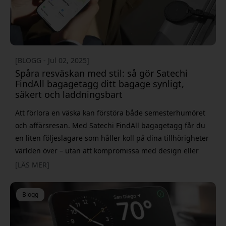
[BLOGG - Jul 02, 2025]
Spåra resväskan med stil: så gör Satechi
FindAll bagagetagg ditt bagage synligt,
säkert och laddningsbart
Att förlora en väska kan förstöra både semesterhumöret
och affärsresan. Med Satechi FindAll bagagetagg får du
en liten följeslagare som håller koll på dina tillhörigheter
världen över – utan att kompromissa med design eller
integritet. Apple Find My-nätverket som ryggrad Taggen
[LÄS MER]
parar sig på några sekunder via Find My-appen och
använder ett krypterat nätverk av hundratals miljoner
Blogg
Apple-