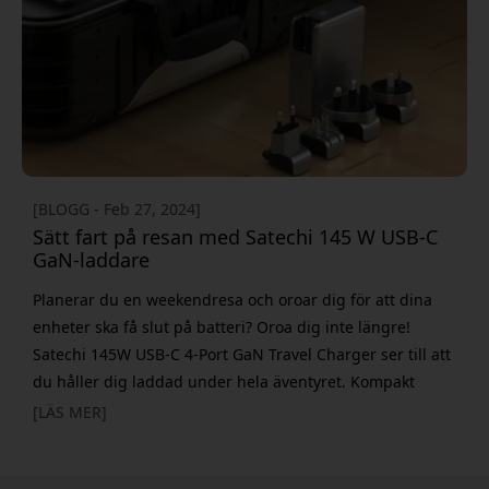
samt
[BLOGG - Feb 27, 2024]
Sätt fart på resan med Satechi 145 W USB-C
GaN-laddare
Planerar du en weekendresa och oroar dig för att dina
enheter ska få slut på batteri? Oroa dig inte längre!
Satechi 145W USB-C 4-Port GaN Travel Charger ser till att
du håller dig laddad under hela äventyret. Kompakt
kraftpaket Den här stilrena laddaren är ett under av
[LÄS MER]
modern teknik och använder galliumnitrid (GaN) för att
erbjuda en kompakt men kraftfull laddningslösning. Med