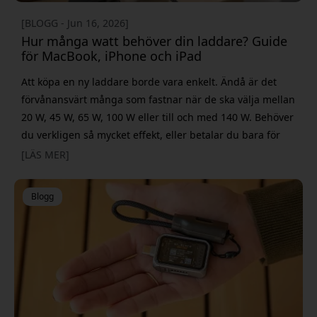
[BLOGG - Jun 16, 2026]
Hur många watt behöver din laddare? Guide
för MacBook, iPhone och iPad
Att köpa en ny laddare borde vara enkelt. Ändå är det
förvånansvärt många som fastnar när de ska välja mellan
20 W, 45 W, 65 W, 100 W eller till och med 140 W. Behöver
du verkligen så mycket effekt, eller betalar du bara för
något du aldrig kommer använda? Det korta svaret är att
[LÄS MER]
rätt laddare handlar mindre om maximal effekt och mer
om att matcha dina enheter och hur du använder dem.
Blogg
Om du förs