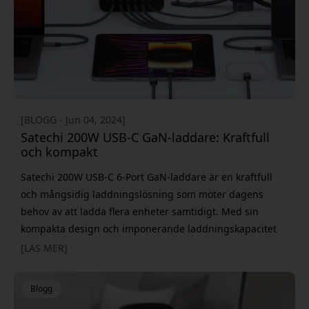
[BLOGG - Jun 04, 2024]
Satechi 200W USB-C GaN-laddare: Kraftfull
och kompakt
Satechi 200W USB-C 6-Port GaN-laddare är en kraftfull
och mångsidig laddningslösning som möter dagens
behov av att ladda flera enheter samtidigt. Med sin
kompakta design och imponerande laddningskapacitet
är denna laddare perfekt för både hemmet och kontoret.
[LÄS MER]
Produktens unika egenskaper Satechi 200W USB-C 6-Port
GaN-laddare har flera unika egenskaper som gör den till
Blogg
ett utmärkt val för att ladda flera enheter samtidigt. Den