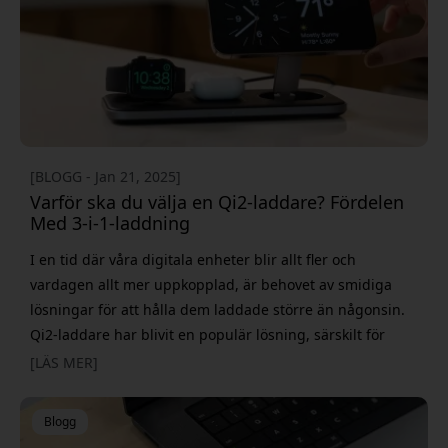
[BLOGG - Jan 21, 2025]
Varför ska du välja en Qi2-laddare? Fördelen
Med 3-i-1-laddning
I en tid där våra digitala enheter blir allt fler och
vardagen allt mer uppkopplad, är behovet av smidiga
lösningar för att hålla dem laddade större än någonsin.
Qi2-laddare har blivit en populär lösning, särskilt för
ägare av Apple-produkter som iPhone, AirPods och Apple
[LÄS MER]
Watch. Med en Qi2-laddare kan du ladda alla tre enheter
samtidigt, vilket inte bara sparar tid utan också minskar
Blogg
kabelförvirringen. Men varf&o