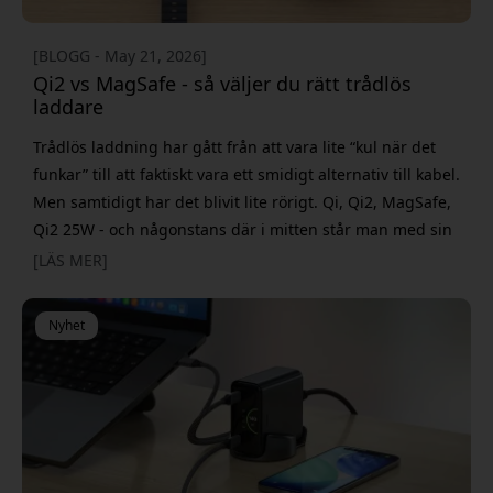
[BLOGG - May 21, 2026]
Qi2 vs MagSafe - så väljer du rätt trådlös
laddare
Trådlös laddning har gått från att vara lite “kul när det
funkar” till att faktiskt vara ett smidigt alternativ till kabel.
Men samtidigt har det blivit lite rörigt. Qi, Qi2, MagSafe,
Qi2 25W - och någonstans där i mitten står man med sin
iPhone och undrar vilken laddare man egentligen ska
[LÄS MER]
köpa. Den korta versionen är att både Qi2 och MagSafe
bygger på samma grundidé: magnetisk trådlös laddni
Nyhet