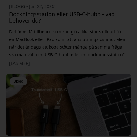
[BLOGG - Jun 22, 2026]
Dockningsstation eller USB-C-hubb - vad
behöver du?
Det finns få tillbehör som kan göra lika stor skillnad för
en MacBook eller iPad som rätt anslutningslösning. Men
när det är dags att köpa stöter många på samma fråga:
ska man välja en USB-C-hubb eller en dockningsstation?
Vid första anblick kan de verka ganska lika. Båda ger fler
[LÄS MER]
portar och fler möjligheter att ansluta tillbehör.
Skillnaden märks däremot snabbt när man börjar fu
Blogg