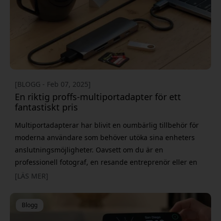
[BLOGG - Feb 07, 2025]
En riktig proffs-multiportadapter för ett
fantastiskt pris
Multiportadapterar har blivit en oumbärlig tillbehör för
moderna användare som behöver utöka sina enheters
anslutningsmöjligheter. Oavsett om du är en
professionell fotograf, en resande entreprenör eller en
student som behöver hantera flera enheter samtidigt, är
[LÄS MER]
en pålitlig adapter avgörande för att hålla dig produktiv
och ansluten. Här kommer Satechi USB-C Multiport Pro in
Blogg
i bilden – en adapter som kombinera