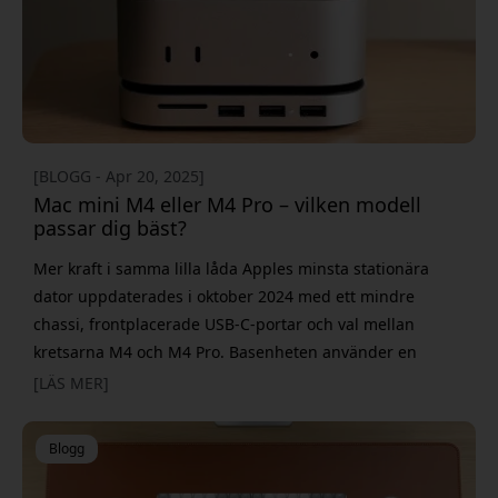
[BLOGG - Apr 20, 2025]
Mac mini M4 eller M4 Pro – vilken modell
passar dig bäst?
Mer kraft i samma lilla låda Apples minsta stationära
dator uppdaterades i oktober 2024 med ett mindre
chassi, frontplacerade USB‑C‑portar och val mellan
kretsarna M4 och M4 Pro. Basenheten använder en
10‑kärnig CPU och 10‑kärnig GPU med stöd för upp
[LÄS MER]
till 32 GB gemensamt minne. Väljer du M4 Pro får du upp
till 14 CPU‑kärnor, 20 GPU‑kärnor och 64 GB minne med
Blogg
mer än dubblerad minnesbandbred