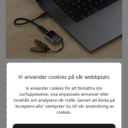
Genom att placera en NVMe SSD i ett externt kabinett får du
samma höga prestanda i ett portabelt format. Det gör stor
Vi använder cookies på vår webbplats
skillnad när du arbetar med stora videofiler, fotobibliotek
eller säkerhetskopieringar där överföringshastigheten
Vi använder cookies för att förbättra din
snabbt blir en viktig faktor.
surfupplevelse, visa anpassade annonser eller
innehåll och analysera vår trafik. Genom att klicka på
Snabbare filöverföringar sparar tid
"Acceptera alla" samtycker du till vår användning av
När lagringsenheter marknadsförs handlar det ofta om
cookies.
gigabyte och terabyte, men hastigheten är minst lika viktig.
Ett modernt USB-C-kabinett med stöd för USB 3.2 Gen 2 kan
erbjuda överföringshastigheter på upp till 10 Gbps.