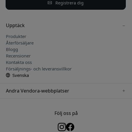
Registrera dig
Upptäck
Produkter
Återförsäljare
Blogg
Recensioner
Kontakta oss
Försäljnings- och leveransvillkor
Svenska
Andra Vendora-webbplatser
www.keybudz.se
www.woox.nu
Följ oss på
www.paperlike.se
www.clickandgrow.se
www.myfirst.se