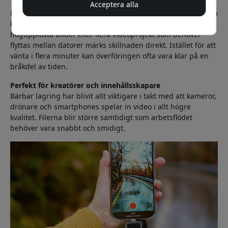
Acceptera alla
I praktiken innebär det att stora mängder data kan flyttas på
betydligt kortare tid. Har du exempelvis tusentals
högupplösta bilder eller flera videoprojekt som behöver
flyttas mellan datorer märks skillnaden direkt. Istället för att
vänta i flera minuter kan överföringen ofta vara klar på en
bråkdel av tiden.
Perfekt för kreatörer och innehållsskapare
Bärbar lagring har blivit allt viktigare i takt med att kameror,
drönare och smartphones spelar in video i allt högre
kvalitet. Filerna blir större samtidigt som arbetsflödet
behöver vara snabbt och smidigt.