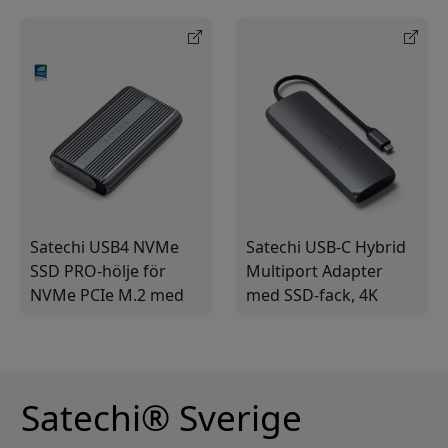
och M.2 NVMe 2230–
3.1 Gen 2-kabel för
2280
extern lagring
Satechi USB4 NVMe
Satechi USB-C Hybrid
SSD PRO-hölje för
Multiport Adapter
NVMe PCIe M.2 med
med SSD-fack, 4K
USB-C och bred
HDMI, 100 W PD och
kompatibilitet med
två USB-A 3.0-portar
termisk hantering
Satechi® Sverige