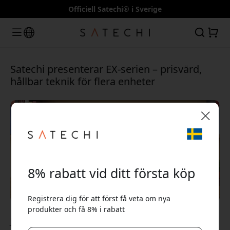
Officiell Satechi® i Sverige
Satechi presenterar EX-serien – prisvärd,
hållbar teknik för flera enheter
🎉 Din rabattkod:
8% rabatt vid ditt första köp
Registrera dig för att först få veta om nya
produkter och få 8% i rabatt
Använd denna kod i kassan för att få 8% rabatt.
Jan 12, 2026