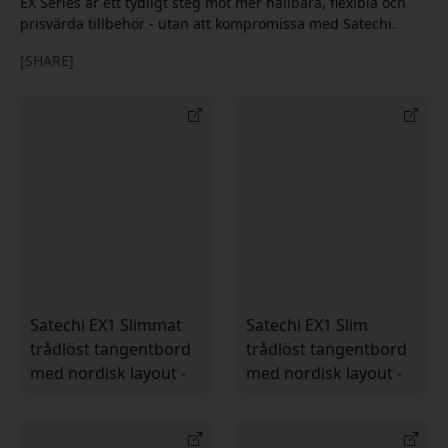
EX Series är ett tydligt steg mot mer hållbara, flexibla och
prisvärda tillbehör - utan att kompromissa med Satechi.
[SHARE]
Satechi EX1 Slimmat
Satechi EX1 Slim
trådlöst tangentbord
trådlöst tangentbord
med nordisk layout -
med nordisk layout -
Ansluter till fyra
Bluetooth och USB-C-
enheter
dongle för anslutning