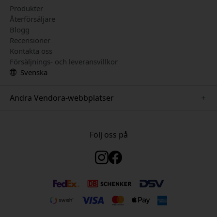
Produkter
Återförsäljare
Blogg
Recensioner
Kontakta oss
Försäljnings- och leveransvillkor
Svenska
Andra Vendora-webbplatser
www.keybudz.se
www.woox.nu
Följ oss på
www.paperlike.se
www.clickandgrow.se
www.myfirst.se
www.plaud.se
www.pipetto.se