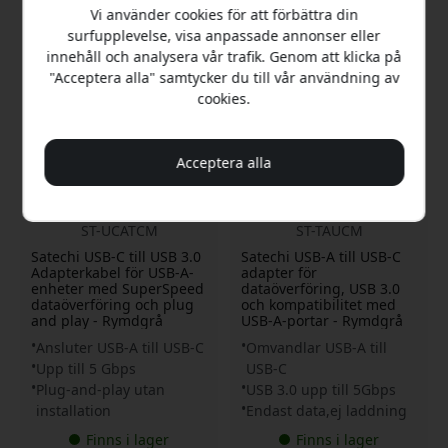
Vi använder cookies för att förbättra din
surfupplevelse, visa anpassade annonser eller
innehåll och analysera vår trafik. Genom att klicka på
"Acceptera alla" samtycker du till vår användning av
cookies.
Acceptera alla
ST-UCATCM
ST-TAUCM
Satechi USB-C till USB 3.0
Satechi USB-A till USB-C
Adapterkabel för USB-A-
adapter för
enheter med SuperSpeed
dataöverföring, USB 3.0
dataöverföring och plug
och kompatibilitet med
and play - Rymdgrå
USB-A-portar - Rymdgrå
Ansluter USB-A till USB-C
Omvandlar USB-A till
Upp till 5 Gbps
USB-C
Plug-and-play utan
USB 3.0 upp till 5Gbps
installation
Endast data,ej laddning
Finns i lager
Finns i lager