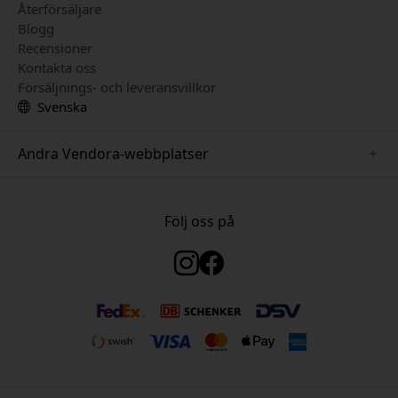
Återförsäljare
Blogg
Recensioner
Kontakta oss
Försäljnings- och leveransvillkor
Svenska
Andra Vendora-webbplatser
www.keybudz.se
www.woox.nu
Följ oss på
www.paperlike.se
www.clickandgrow.se
www.myfirst.se
www.plaud.se
www.pipetto.se