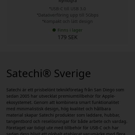
Rymdgrå
USB-C till USB 3.0
Dataöverföring upp till 5Gbps
Kompakt och lätt design
Finns i lager
179 SEK
Satechi® Sverige
Satechi är ett prisbelönt teknikföretag från San Diego som
sedan 2005 har utvecklat premiumtillbehör för Apple-
ekosystemet. Genom att kombinera smart funktionalitet
med minimalistisk design, hög kvalitet och hållbara
material skapar Satechi produkter som laddare, hubbar,
tangentbord och reselösningar för både arbete och vardag.
Företaget var tidigt ute med tillbehör för USB-C och har
sedan dess blivit ett globalt etablerat varumärke med flera