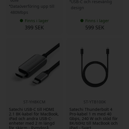
60W
USB-C och resevänlig
Dataöverföring upp till
design
480Mbps
Finns i lager
Finns i lager
399 SEK
599 SEK
ST-YH8KCM
ST-YTB100K
Satechi USB-C till HDMI
Satechi Thunderbolt 4
2.1 8K-kabel för MacBook,
Pro-kabel 1 m med 40
iPad och andra USB-C-
Gbps, 240 W och stöd för
enheter med 2 m längd
8K/60Hz till MacBook och
för skärm - Rymdgrå
iPad - Svart