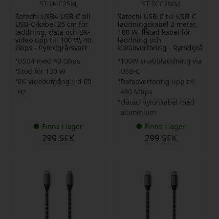
ST-U4C25M
ST-TCC2MM
Satechi USB4 USB-C till
Satechi USB-C till USB-C
USB-C-kabel 25 cm för
laddningskabel 2 meter,
laddning, data och 8K-
100 W, flätad kabel för
video upp till 100 W, 40
laddning och
Gbps - Rymdgrå/svart
dataöverföring - Rymdgrå
USB4 med 40 Gbps
100W snabbladdning via
Stöd för 100 W
USB-C
8K-videoutgång vid 60
Dataöverföring upp till
Hz
480 Mbps
Flätad nylonkabel med
aluminium
Finns i lager
Finns i lager
299 SEK
299 SEK