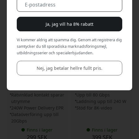
Ja, jag vill ha 8% rabatt
Vi kommer aldrig att spamma dig. Genom att registrera dig
samtycker du till sporadiska marknadsföringsmejl,
utbildningsserier och specialerbjudanden.
AP-YCR100K
ST-YU4120K
Satechi rätvinklig flätad
Satechi USB4 Pro V2-kabel
USB-C till USB-C data- och
1,2 m, 240 W och 80
Nej, jag betalar hellre fullt pris.
laddningskabel, 1 m,
Gbps, Thunderbolt 4-
240W, 20 Gbps, 4K/60Hz
kompatibel USB-C-kabel
och USB-IF-certifierad -
för data och laddning -
Svart
Svart
Rätvinklad kontakt sparar
Upp till 80 Gbps
utrymme
Laddning upp till 240 W
240W Power Delivery EPR
Stöd för 8K-video
Dataöverföring upp till
20Gbps
Finns i lager
Finns i lager
299 SEK
399 SEK