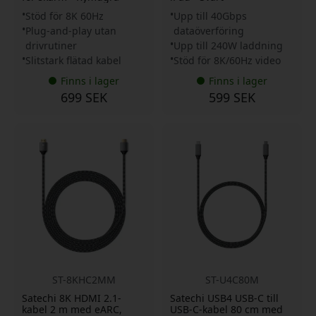
Stöd för 8K 60Hz
Upp till 40Gbps
Plug-and-play utan
dataöverföring
drivrutiner
Upp till 240W laddning
Slitstark flätad kabel
Stöd för 8K/60Hz video
Finns i lager
Finns i lager
699 SEK
599 SEK
ST-8KHC2MM
ST-U4C80M
Satechi 8K HDMI 2.1-
Satechi USB4 USB-C till
kabel 2 m med eARC,
USB-C-kabel 80 cm med