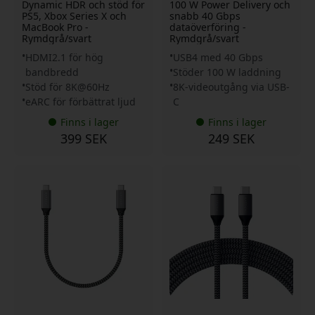
Dynamic HDR och stöd för
100 W Power Delivery och
PS5, Xbox Series X och
snabb 40 Gbps
MacBook Pro -
dataöverföring -
Rymdgrå/svart
Rymdgrå/svart
HDMI2.1 för hög
USB4 med 40 Gbps
bandbredd
Stöder 100 W laddning
Stöd för 8K@60Hz
8K-videoutgång via USB-
eARC för förbättrat ljud
C
Finns i lager
Finns i lager
399 SEK
249 SEK