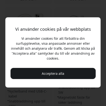
Vi använder cookies på vår webbplats
Vi använder cookies för att förbättra din
surfupplevelse, visa anpassade annonser eller
innehåll och analysera vår trafik. Genom att klicka på
"Acceptera alla" samtycker du till vår användning av
cookies.
ST-LOTGLW
ST-QCAWM
Satechi OntheGo USB-C
Satechi USB-C magnetisk
lanyardkabel med 60 W
snabbladdningskabel för
Power Delivery för
Apple Watch med snabb
Acceptera alla
laddning och
laddning och
dataöverföring, 1,5 m -
magnetfäste - Rymdgrå
Sand
Snabbladdning upp till
Nyckelband med USB-C-
5W
kabel
Magnetiskt fäste för
Snabbladdning upp till
säker laddning