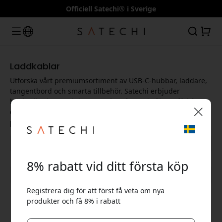
Officiell Satechi® i Sverige
Laddkablar
Utforska vårt premiumsortiment av USB-C-hubbar, laddare,
tangentbord och smarta tillbehör. Satechi erbjuder
högkvalitativa produkter som är utformade för att förbättra
din digitala upplevelse och öka produktiviteten hemma och
på jobbet.
🎉 Din rabattkod:
8% rabatt vid ditt första köp
Visa alla kategorier
Registrera dig för att först få veta om nya
produkter och få 8% i rabatt
Använd denna kod i kassan för att få 8% rabatt.