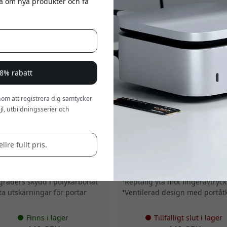
eta om nya produkter och få
a 8% rabatt
om att registrera dig samtycker
l, utbildningsserier och
BAM2CL
ST-MBP14CL
hi Eco Hardshell-fodral för
Satechi Eco Hardshell-fodral fö
ook Air M2 2022 med
MacBook Pro 14 tum med anti-
llre fullt pris.
arbonatskal och exakta
fingeravtrycksresistent yta och
rningar - Klar
ventilation - Klar
ar MacBook Air M2
Passform för MacBook Pro 14"
graders skydd i polykarbonat
Reptålig yta mot fingeravtryck
ta utskärningar för portar
Ventilerad design med portåt
Finns i lager
Tillfälligt slut i lager