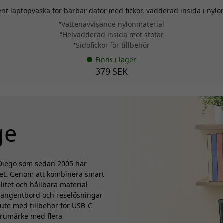
ent laptopväska för bärbar dator med fickor, vadderad insida i nylo
Vattenavvisande nylonmaterial
Helvadderad insida mot stötar
Sidofickor för tillbehör
Finns i lager
379 SEK
ge
n Diego som sedan 2005 har
met. Genom att kombinera smart
litet och hållbara material
 tangentbord och reselösningar
 ute med tillbehör för USB-C
varumärke med flera