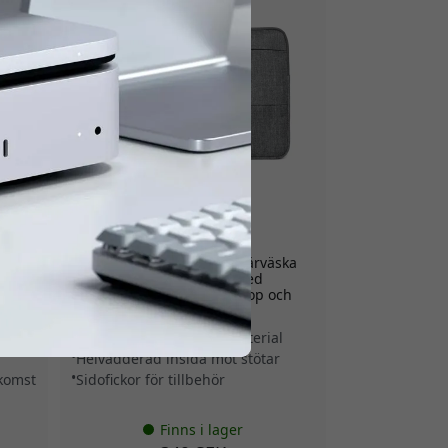
ST-LTB13
r
Satechi vattenavvisande bärväska
rep,
för bärbar dator i nylon med
sidofickor för 13-tums laptop och
helvadderad insida - Grå
Vattenavvisande nylonmaterial
Helvadderad insida mot stötar
komst
Sidofickor för tillbehör
Finns i lager