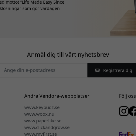
Med mottot ”Life Made Easy Since
kniklösningar som gör vardagen
Anmäl dig till vårt nyhetsbrev
Registrera dig
Andra Vendora-webbplatser
Följ os
www.keybudz.se
www.woox.nu
www.paperlike.se
www.clickandgrow.se
www.myfirst.se