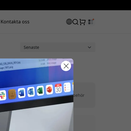
Kontakta oss
rabattkod:
ockningsstationer
|
Biltillbehör
v
|
Skrivbordstillbehör
|
iPhone‑tillbehör
ssan för att få 8% rabatt.