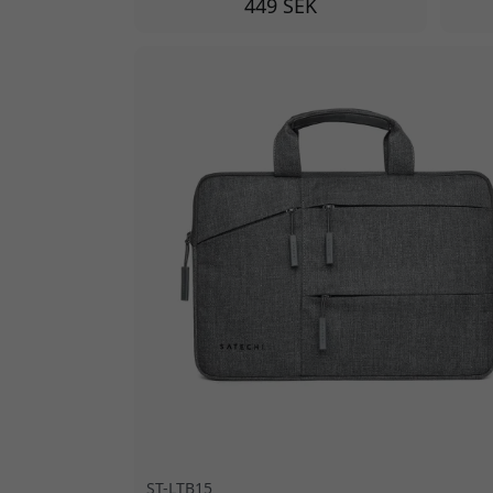
449 SEK
ST-LTB15