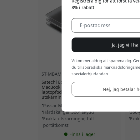
Registrera dig för att först få v
8% i rabatt
Ja, jag vill h
Vi kommer aldrig att spamma dig. Gen
du till sporadiska marknadsföringsmej
ST-MBAM2DR
ST-M
specialerbjudanden.
Satechi Eco Hardshell-fodral för
Satec
MacBook Air M2 (2022) – skyddande
MacB
Nej, jag betalar he
laptopfodral med exakta
polyk
utskärningar - Mörk
utskä
Passar MacBook Air M2
Pass
Hårdskal ger 360° skydd
360-
Exakta utskärningar, full
Exak
portåtkomst
Finns i lager