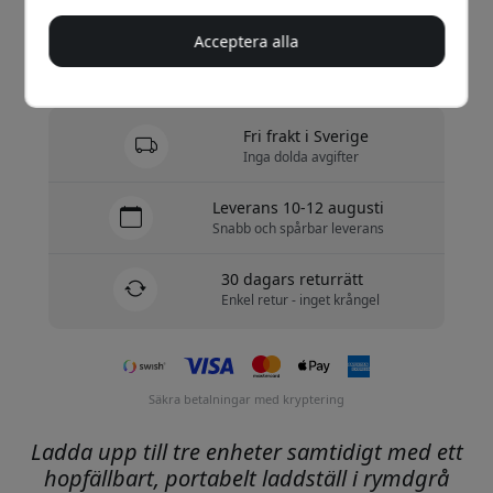
Köp nu
Acceptera alla
I lager - redo att skickas
Fri frakt i Sverige
Inga dolda avgifter
Leverans 10-12 augusti
Snabb och spårbar leverans
30 dagars returrätt
Enkel retur - inget krångel
Säkra betalningar med kryptering
Ladda upp till tre enheter samtidigt med ett
hopfällbart, portabelt laddställ i rymdgrå