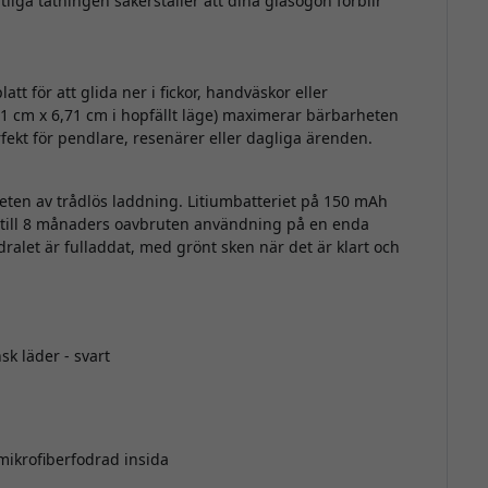
liga tätningen säkerställer att dina glasögon förblir
att för att glida ner i fickor, handväskor eller
 cm x 6,71 cm i hopfällt läge) maximerar bärbarheten
rfekt för pendlare, resenärer eller dagliga ärenden.
eten av trådlös laddning. Litiumbatteriet på 150 mAh
 till 8 månaders oavbruten användning på en enda
dralet är fulladdat, med grönt sken när det är klart och
sk läder - svart
mikrofiberfodrad insida