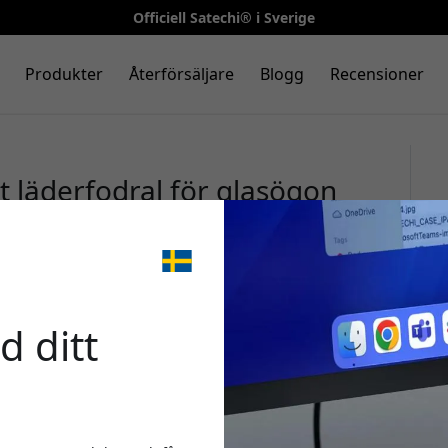
Officiell Satechi® i Sverige
Produkter
Återförsäljare
Blogg
Recensioner
t läderfodral för glasögon
lös laddning och magnetisk
🎉 Din 
d ditt
Använd denna kod i ka