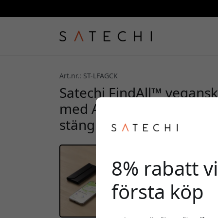
Art.nr.: ST-LFAGCK
Satechi FindAll™ vegansk
med Apple Find My, tråd
stängning - Svart
8% rabatt vi
första köp