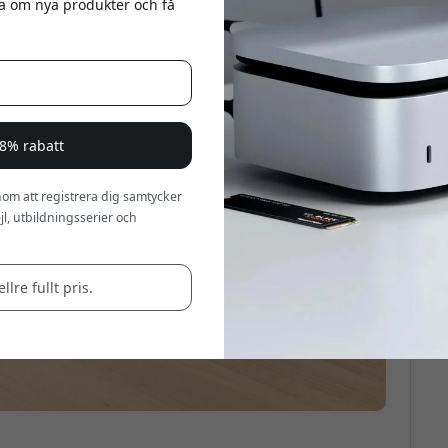
eta om nya produkter och få
a 8% rabatt
om att registrera dig samtycker
l, utbildningsserier och
llre fullt pris.