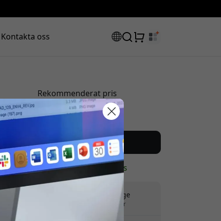
Kontakta oss
Rekommenderat pris
549 SEK
rabattkod:
Köp nu
I lager - redo att skickas
Fri frakt i Sverige
Inga dolda avgifter
ssan för att få 8% rabatt.