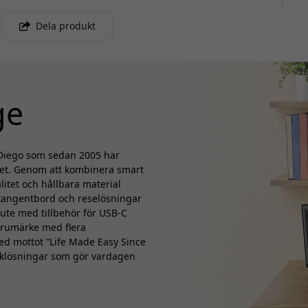
Dela produkt
ge
n Diego som sedan 2005 har
met. Genom att kombinera smart
litet och hållbara material
 tangentbord och reselösningar
 ute med tillbehör för USB-C
varumärke med flera
Med mottot ”Life Made Easy Since
kniklösningar som gör vardagen