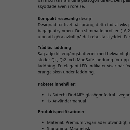
bara och ta fram dina glasögon direkt. Den pålit
skyddade även i rörelse.
Kompakt resevänlig
design
Designad för livet på språng, detta fodral viks pl
bagageutrymmen. Den slimmade profilen (16,21
utan att göra avkall på det robusta skyddet. Pe
Trådlös laddning
Säg adjö till engångsbatterier med bekvämligh
stöder Qi-, Qi2- och MagSafe-laddning för upp
laddning. En elegant LED-indikator visar när fo
orange sken under laddning.
Paketet innehåller
:
1x Satechi FindAll™ glasögonfodral i vegan
1x Användarmanual
Produktspecifikationer:
Material: Premium veganläder utvändigt, 
Stängning: Magnetisk