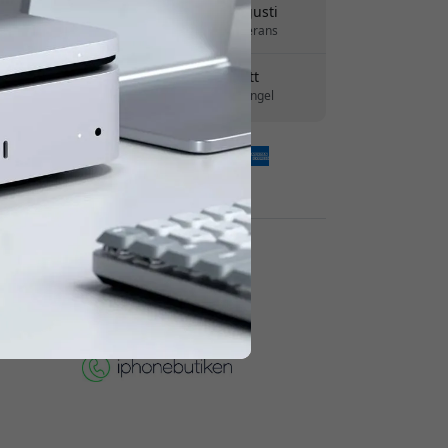
Leverans 10-12 augusti
Snabb och spårbar leverans
30 dagars returrätt
Enkel retur - inget krångel
Säkra betalningar med kryptering
Återförsäljare: