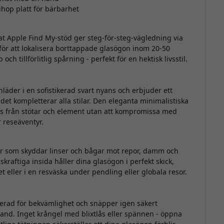
hop platt för bärbarhet
at Apple Find My-stöd ger steg-för-steg-vägledning via
 för att lokalisera borttappade glasögon inom 20-50
 tillförlitlig spårning - perfekt för en hektisk livsstil.
nläder i en sofistikerad svart nyans och erbjuder ett
et kompletterar alla stilar. Den eleganta minimalistiska
as från stötar och element utan att kompromissa med
 reseäventyr.
der som skyddar linser och bågar mot repor, damm och
ftiga insida håller dina glasögon i perfekt skick,
t eller i en resväska under pendling eller globala resor.
erad för bekvämlighet och snäpper igen säkert
nd. Inget krångel med blixtlås eller spännen - öppna