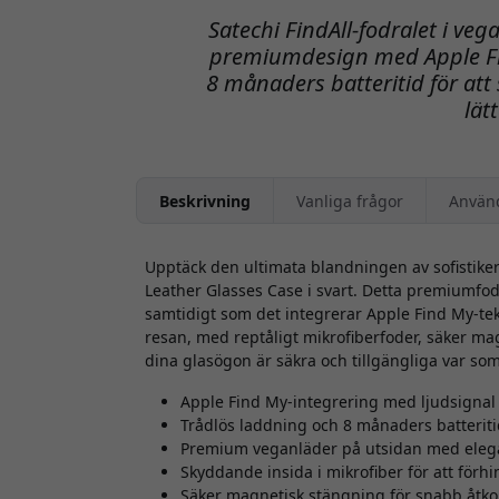
Satechi FindAll-fodralet i ve
premiumdesign med Apple Fin
8 månaders batteritid för at
lätt
Beskrivning
Vanliga frågor
Använ
Upptäck den ultimata blandningen av sofistike
Leather Glasses Case i svart. Detta premiumfo
samtidigt som det integrerar Apple Find My-tekni
resan, med reptåligt mikrofiberfoder, säker ma
dina glasögon är säkra och tillgängliga var som
Apple Find My-integrering med ljudsignal
Trådlös laddning och 8 månaders batterit
Premium veganläder på utsidan med elegan
Skyddande insida i mikrofiber för att förh
Säker magnetisk stängning för snabb åt