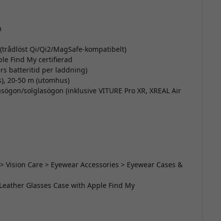
m
(trådlöst Qi/Qi2/MagSafe-kompatibelt)
le Find My certifierad
s batteritid per laddning)
s), 20-50 m (utomhus)
lasögon/solglasögon (inklusive VITURE Pro XR, XREAL Air
 > Vision Care > Eyewear Accessories > Eyewear Cases &
n Leather Glasses Case with Apple Find My