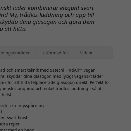
ganskt läder kombinerar elegant svart
d My, trådlös laddning och upp till
t skydda dina glasögon och göra dem
a att hitta.
dningsområden
Utformad för
Videor
rad och smart teknik med Satechi FindAll™ Vegan
dral skyddar dina glasögon med lyxigt veganskt läder
k för att hitta felplacerade glasögon direkt. Perfekt för
gnetisk stängning och enkel trådlös laddning - så att
 helst.
 och riktningsspårning
id
t svart finish
indra repor
komst med en hand