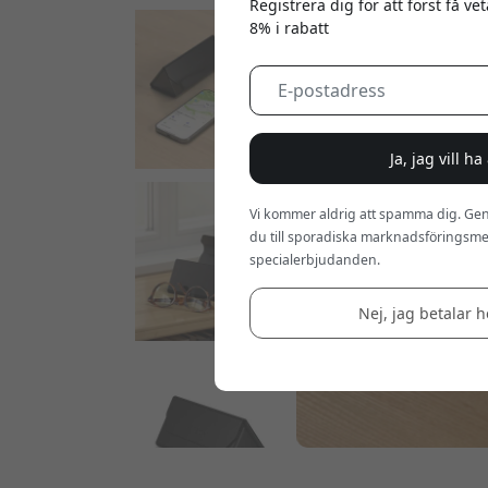
Registrera dig för att först få v
8% i rabatt
Ja, jag vill h
Vi kommer aldrig att spamma dig. Gen
du till sporadiska marknadsföringsmej
specialerbjudanden.
Nej, jag betalar he