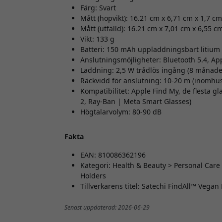
Färg: Svart
Mått (hopvikt): 16.21 cm x 6,71 cm x 1,7 cm
Mått (utfälld): 16.21 cm x 7,01 cm x 6,55 c
Vikt: 133 g
Batteri: 150 mAh uppladdningsbart litium 
Anslutningsmöjligheter: Bluetooth 5.4, App
Laddning: 2,5 W trådlös ingång (8 månader
Räckvidd för anslutning: 10-20 m (inomhu
Kompatibilitet: Apple Find My, de flesta g
2, Ray-Ban | Meta Smart Glasses)
Högtalarvolym: 80-90 dB
Fakta
EAN: 810086362196
Kategori: Health & Beauty > Personal Care
Holders
Tillverkarens titel: Satechi FindAll™ Vega
Senast uppdaterad: 2026-06-29