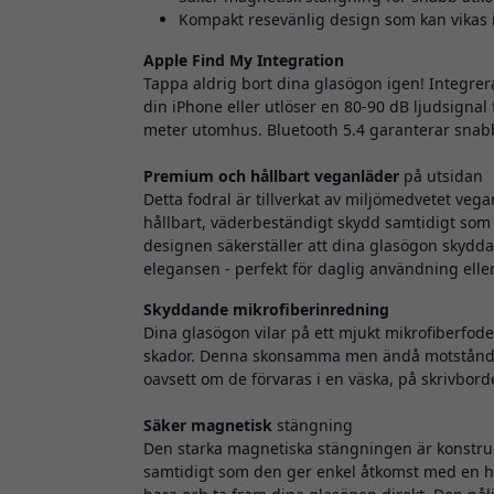
Kompakt resevänlig design som kan vikas i
Apple Find My Integration
Tappa aldrig bort dina glasögon igen! Integrer
din iPhone eller utlöser en 80-90 dB ljudsignal
meter utomhus. Bluetooth 5.4 garanterar snabb och
Premium och hållbart veganläder
på utsidan
Detta fodral är tillverkat av miljömedvetet vega
hållbart, väderbeständigt skydd samtidigt som d
designen säkerställer att dina glasögon skydd
elegansen - perfekt för daglig användning eller
Skyddande mikrofiberinredning
Dina glasögon vilar på ett mjukt mikrofiberfo
skador. Denna skonsamma men ändå motståndskra
oavsett om de förvaras i en väska, på skrivborde
Säker magnetisk
stängning
Den starka magnetiska stängningen är konstru
samtidigt som den ger enkel åtkomst med en ha