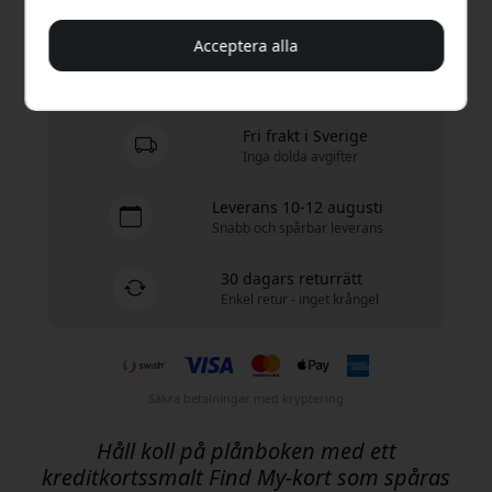
Köp nu
Acceptera alla
I lager - redo att skickas
Fri frakt i Sverige
Inga dolda avgifter
Leverans 10-12 augusti
Snabb och spårbar leverans
30 dagars returrätt
Enkel retur - inget krångel
Säkra betalningar med kryptering
Håll koll på plånboken med ett
kreditkortssmalt Find My-kort som spåras