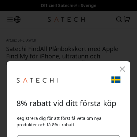
Officiell Satechi® i Sverige
Art.nr.: ST-LFAWCR
Satechi FindAll Plånbokskort med Apple
Find My för iPhone, ultratunn och
uppladdningsbar tracker - Ökenrosa
🎉 Din rabattkod:
8% rabatt vid ditt första köp
Registrera dig för att först få veta om nya
produkter och få 8% i rabatt
Använd denna kod i kassan för att få 8% rabatt.