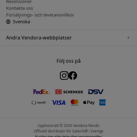
Recensioner
Kontakta oss
Försäljnings- och leveransvillkor
Svenska
Andra Vendora-webbplatser
www.keybudz.se
www.woox.nu
Följ oss på
www.paperlike.se
www.clickandgrow.se
www.myfirst.se
www.plaud.se
www.pipetto.se
Upphovsrätt © 2026 Vendora Nordic
Officiell distributör för Satechi® i Sverige
Vi säljer inte eller delar dina personuppgifter.