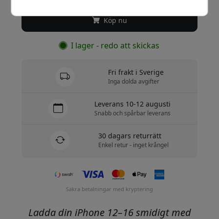
Köp nu
I lager - redo att skickas
Fri frakt i Sverige
Inga dolda avgifter
Leverans 10-12 augusti
Snabb och spårbar leverans
30 dagars returrätt
Enkel retur - inget krångel
Säkra betalningar med kryptering
Ladda din iPhone 12–16 smidigt med