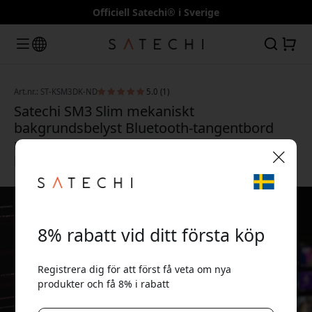
Officiell Satechi® i Sverige
Art.nr.: ST-KSM3DK-ND
5.0 (1)
Satechi SM3 Slim mekaniskt
bakgrundsbelyst Bluetooth-tangentbord
med nordisk layout och numerisk
knappsats - Mörk
🎉 Din rabattkod:
8% rabatt vid ditt första köp
Registrera dig för att först få veta om nya
produkter och få 8% i rabatt
Använd denna kod i kassan för att få 8% rabatt.