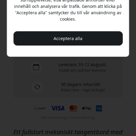
innehåll och analysera vår trafik. Genom att klicka på
Köp nu
"Acceptera alla" samtycker du till vår användning av
cookies.
I lager - redo att skickas
Acceptera alla
Fri frakt i Sverige
Inga dolda avgifter
Leverans 10-12 augusti
Snabb och spårbar leverans
30 dagars returrätt
Enkel retur - inget krångel
Säkra betalningar med kryptering
Ett fullstort mekaniskt tangentbord med