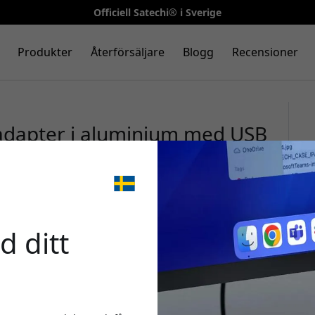
Officiell Satechi® i Sverige
Produkter
Återförsäljare
Blogg
Recensioner
-adapter i aluminium med USB
ch andra USB-C-enheter -
🎉 Din 
d ditt
Använd denna kod i ka