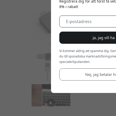
Registrera dig för att först få v
8% i rabatt
Ja, jag vill h
Vi kommer aldrig att spamma dig. Gen
du till sporadiska marknadsföringsmej
specialerbjudanden.
Nej, jag betalar he