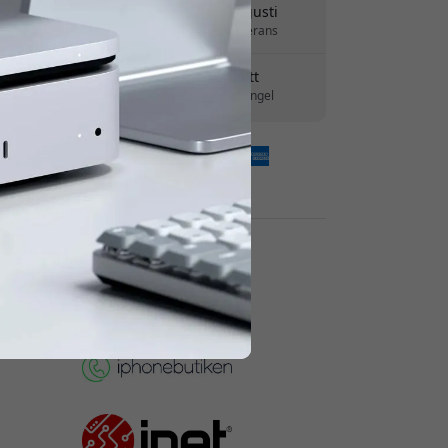
Leverans 10-12 augusti
Snabb och spårbar leverans
30 dagars returrätt
Enkel retur - inget krångel
Säkra betalningar med kryptering
Återförsäljare: