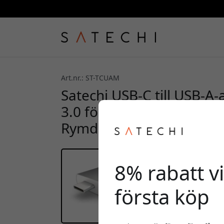
Art.nr.: ST-TCUAM
Satechi USB-C till USB-A
3.0 för MacBook, iPad o
Rymdgrå
8% rabatt vi
första köp