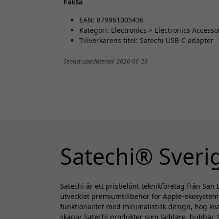
Fakta
EAN: 879961005436
Kategori: Electronics > Electronics Access
Tillverkarens titel: Satechi USB-C adapter
Senast uppdaterad: 2026-06-29
Satechi® Sveri
Satechi är ett prisbelönt teknikföretag från Sa
utvecklat premiumtillbehör för Apple-ekosyste
funktionalitet med minimalistisk design, hög kva
skapar Satechi produkter som laddare, hubbar,