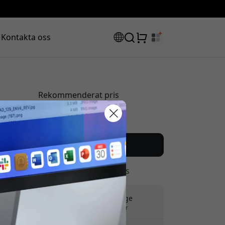
Kontakta oss
Rekommenderat pris
179 SEK
rabattkod:
Köp nu
I lager - redo att skickas
Fri frakt i Sverige
Inga dolda avgifter
ssan för att få 8% rabatt.