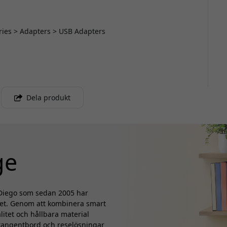
ories > Adapters > USB Adapters
Dela produkt
ge
n Diego som sedan 2005 har
met. Genom att kombinera smart
litet och hållbara material
 tangentbord och reselösningar