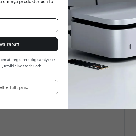
eta om nya produkter och få
a 8% rabatt
om att registrera dig samtycker
l, utbildningsserier och
llre fullt pris.