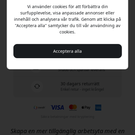
Vi använder cookies för att förbättra din
Köp nu
surfupplevelse, visa anpassade annonser eller
innehåll och analysera vår trafik. Genom att klicka på
"Acceptera alla" samtycker du till vår användning av
I lager - redo att skickas
cookies.
Fri frakt i Sverige
Inga dolda avgifter
Acceptera alla
Leverans 10-12 augusti
Snabb och spårbar leverans
30 dagars returrätt
Enkel retur - inget krångel
Säkra betalningar med kryptering
Skapa en mer tillgänglig arbetsyta med en