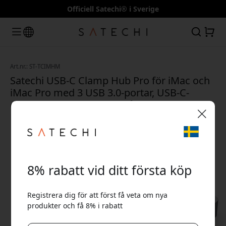
Officiell Satechi® i Sverige
Art.nr.: ST-TCIMHM
Satechi USB-C Clamp Hub Pro för iMac och
iMac Pro med 3 USB 3.0-portar, USB-C-
dataport och kortläsare på skrivbordet -
Rymdgrå
🎉 Din rabattkod:
8% rabatt vid ditt första köp
Registrera dig för att först få veta om nya
produkter och få 8% i rabatt
Använd denna kod i kassan för att få 8% rabatt.