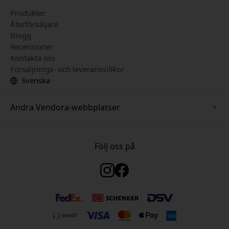
Produkter
Återförsäljare
Blogg
Recensioner
Kontakta oss
Försäljnings- och leveransvillkor
Svenska
Andra Vendora-webbplatser
www.keybudz.se
www.woox.nu
Följ oss på
www.paperlike.se
www.clickandgrow.se
www.myfirst.se
www.plaud.se
www.pipetto.se