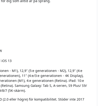
för dig som alltid är på språng.
 W
 iOS 13
ionen - M1), 12,9" (5:e generationen - M2), 12,9" (4:e
generationen), 11" (4:e/3:e generationen - 4K Display),
enerationen (M1), 4:e generationen (Retina). iPad: 10:e
(Retina). Samsung Galaxy: Tab S, A-serien, S9 Plus/ S9/
9/8/7 (5K-skärm).
2.0 eller högre) för kompatibilitet. Stöder inte 2017