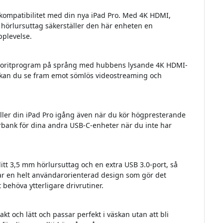
kompatibilitet med din nya iPad Pro. Med 4K HDMI,
 hörlursuttag säkerställer den här enheten en
pplevelse.
a favoritprogram på språng med hubbens lysande 4K HDMI-
 kan du se fram emot sömlös videostreaming och
ller din iPad Pro igång även när du kör högpresterande
ank för dina andra USB-C-enheter när du inte har
itt 3,5 mm hörlursuttag och en extra USB 3.0-port, så
ar en helt användarorienterad design som gör det
 behöva ytterligare drivrutiner.
 och lätt och passar perfekt i väskan utan att bli