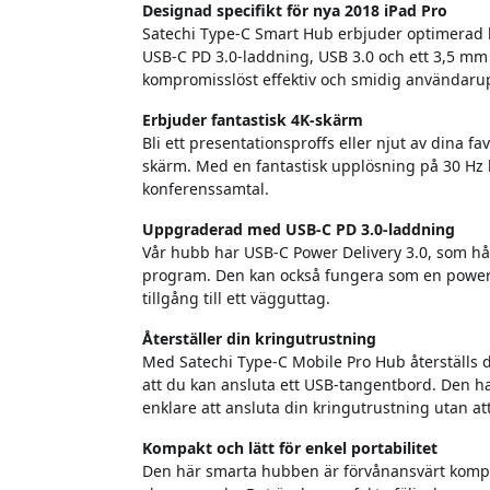
Designad specifikt för nya 2018 iPad Pro
Satechi Type-C Smart Hub erbjuder optimerad 
USB-C PD 3.0-laddning, USB 3.0 och ett 3,5 mm
kompromisslöst effektiv och smidig användaru
Erbjuder fantastisk 4K-skärm
Bli ett presentationsproffs eller njut av din
skärm. Med en fantastisk upplösning på 30 Hz
konferenssamtal.
Uppgraderad med USB-C PD 3.0-laddning
Vår hubb har USB-C Power Delivery 3.0, som hå
program. Den kan också fungera som en powerb
tillgång till ett vägguttag.
Återställer din kringutrustning
Med Satechi Type-C Mobile Pro Hub återställs d
att du kan ansluta ett USB-tangentbord. Den h
enklare att ansluta din kringutrustning utan att
Kompakt och lätt för enkel portabilitet
Den här smarta hubben är förvånansvärt kompakt