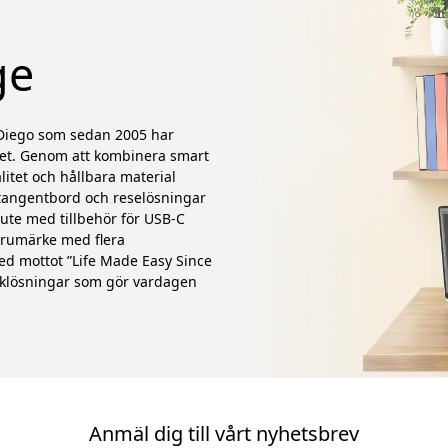
ge
n Diego som sedan 2005 har
met. Genom att kombinera smart
litet och hållbara material
 tangentbord och reselösningar
 ute med tillbehör för USB-C
varumärke med flera
Med mottot ”Life Made Easy Since
kniklösningar som gör vardagen
Anmäl dig till vårt nyhetsbrev