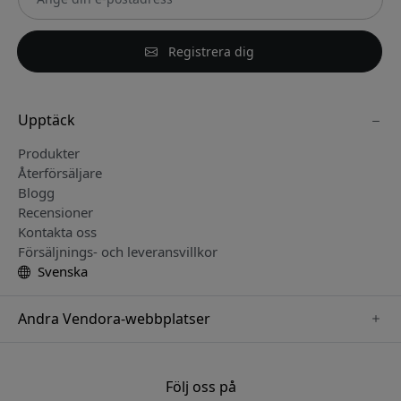
Registrera dig
Upptäck
Produkter
Återförsäljare
Blogg
Recensioner
Kontakta oss
Försäljnings- och leveransvillkor
Svenska
Andra Vendora-webbplatser
www.keybudz.se
www.woox.nu
Följ oss på
www.paperlike.se