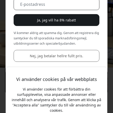
Ja, jag vill ha 8% rabatt
Vi kommer aldrig att spamma dig. Genom att registrera dig
samtycker du till sporadiska marknadsföringsmejl,
utbildningsserier och specialerbjudanden.
Nej, jag betalar hellre fullt pris.
Vi använder cookies på vår webbplats
Vi använder cookies för att förbättra din
surfupplevelse, visa anpassade annonser eller
innehåll och analysera vår trafik. Genom att klicka på
Rekommenderat pris
"Acceptera alla" samtycker du till vår användning av
1 099 SEK
cookies.