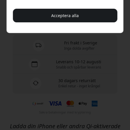
Köp nu
Acceptera alla
I lager - redo att skickas
Fri frakt i Sverige
Inga dolda avgifter
Leverans 10-12 augusti
Snabb och spårbar leverans
30 dagars returrätt
Enkel retur - inget krångel
Säkra betalningar med kryptering
Ladda din iPhone eller andra Qi-aktiverade