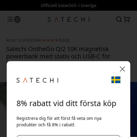
Officiell Satechi® i Sverige
Art.nr.: ST-B10Q2SR
5.0 (2)
Satechi OntheGo Qi2 10K magnetisk
powerbank med stativ och USB-C för
iPhone och Qi-enheter, med trådlös
laddning - Ökenrosa
🎉 Din rabattkod:
8% rabatt vid ditt första köp
Registrera dig för att först få veta om nya
produkter och få 8% i rabatt
Använd denna kod i kassan för att få 8% rabatt.