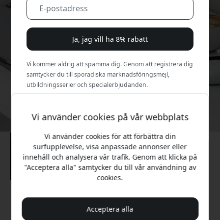
Ja, jag vill ha 8% rabatt
Vi kommer aldrig att spamma dig. Genom att registrera dig
samtycker du till sporadiska marknadsföringsmejl,
utbildningsserier och specialerbjudanden.
Nej, jag betalar hellre fullt pris.
Vi använder cookies på vår webbplats
Vi använder cookies för att förbättra din
surfupplevelse, visa anpassade annonser eller
innehåll och analysera vår trafik. Genom att klicka på
"Acceptera alla" samtycker du till vår användning av
cookies.
Rekommenderat pris
549 SEK
Acceptera alla