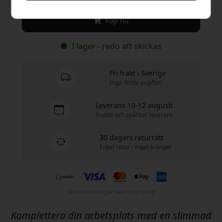
Köp nu
I lager - redo att skickas
Fri frakt i Sverige
Inga dolda avgifter
Leverans 10-12 augusti
Snabb och spårbar leverans
30 dagars returrätt
Enkel retur - inget krångel
Säkra betalningar med kryptering
Komplettera din arbetsplats med en slimmad