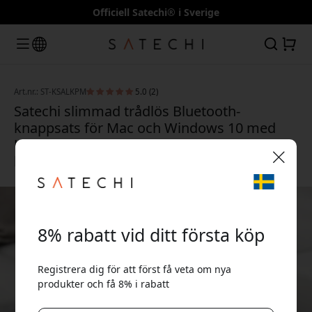
Officiell Satechi® i Sverige
Art.nr.: ST-KSALKPM
5.0 (2)
Satechi slimmad trådlös Bluetooth-
knappsats för Mac och Windows 10 med
USB-C-laddning och uppladdningsbart
batteri - Rymdgrå
🎉 Din rabattkod:
8% rabatt vid ditt första köp
Registrera dig för att först få veta om nya
produkter och få 8% i rabatt
Använd denna kod i kassan för att få 8% rabatt.