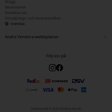
Blogg
Recensioner
Kontakta oss
Försäljnings- och leveransvillkor
Svenska
Andra Vendora-webbplatser
www.keybudz.se
www.woox.nu
Följ oss på
www.paperlike.se
www.clickandgrow.se
www.myfirst.se
www.plaud.se
www.pipetto.se
Upphovsrätt © 2026 Vendora Nordic