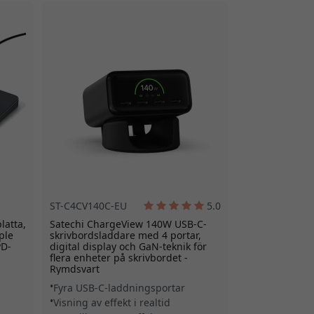
ST-C4CV140C-EU
5.0
latta,
Satechi ChargeView 140W USB-C-
ple
skrivbordsladdare med 4 portar,
PD-
digital display och GaN-teknik för
flera enheter på skrivbordet -
Rymdsvart
Fyra USB-C-laddningsportar
Visning av effekt i realtid