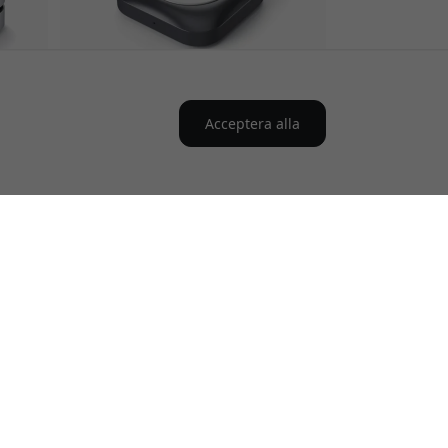
Acceptera alla
4.4
ST-TCMCAWM
h USB-
Satechi magnetisk laddningsdocka
 för
för Apple Watch med USB-C och 5
-
W, portabel och MFi-certifierad -
Rymdgrå
Magnetisk laddning för Apple
Watch
USB-C-anslutning med 5W
Kompakt design för resor
Finns i lager
549 SEK