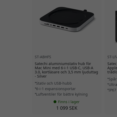
ST-ABHFS
ST-L
Satechi aluminiumstativ hub för
Satec
Mac Mini med 6-i-1 USB-C, USB-A
Apple
3.0, kortläsare och 3,5 mm ljuduttag
trådl
- Silver
Spår
Stativ och USB-hubb
Ultr
6-i-1 expansionsportar
IP67
Luftventiler för bättre kylning
Finns i lager
1 099 SEK