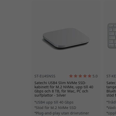
ST-EU4SNSS
5.0
ST-K
Satechi USB4 Slim NVMe SSD-
Satec
kabinett för M.2 NVMe, upp till 40
tange
Gbps och 8 TB, för Mac, PC och
Bluet
surfplattor - Silver
stöd 
USB4 upp till 40 Gbps
Tråd
Stöd för M.2 NVMe SSD
Växl
Plug-and-play utan drivrutiner
Uppl