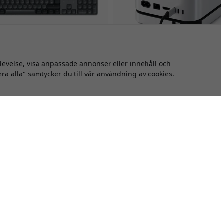
plevelse, visa anpassade annonser eller innehåll och
era alla" samtycker du till vår användning av cookies.
SM3DK-ND
5.0
ST-GNMMES
hi SM3 Slim mekaniskt
Satechi Mac Mini M4 stativ oc
undsbelyst Bluetooth-
C hub med NVMe SSD-kapsling
ntbord med nordisk layout
2024 Mac Mini M4 och M4 Pro 
umerisk knappsats - Mörk
Silver
stor 108-tangenters layout
Utökar portar på framsidan
ut upp till fyra enheter
Inbyggt NVMe SSD-kabinett
erbar bakgrundsbelysning med
Effektiv värmehantering i
n
aluminium
Finns i lager
Finns i lager
1 599 SEK
1 399 SEK