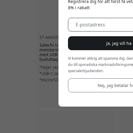
Registrera dig för att först få v
8% i rabatt
ST-AMSHS
4.0
ST-8
Ja, jag vill h
Satechi USB-C aluminium
Satec
monitorstativ och hubb för iMac
eARC,
med USB 3.0, kortplatser och
PS5, 
Vi kommer aldrig att spamma dig. Gen
ljuduttag - Silver
- Rym
du till sporadiska marknadsföringsmej
Höjer skärmen för ergonomi
HDMI
specialerbjudanden.
USB-C och USB 3.0-portar
Stöd
micro/SD-kortläsare och ljuduttag
eARC
Nej, jag betalar he
Finns i lager
1 099 SEK