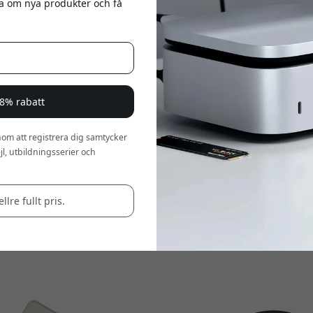
eta om nya produkter och få
KHC2MM
ST-VLWB
a 8% rabatt
hi 8K HDMI 2.1-kabel 2 m med
Satechi magnetiskt plånboksst
 Dynamic HDR och stöd för
för iPhone 12–16-serien med p
Xbox Series X och MacBook Pro
för fyra kort och ställfunktion -
om att registrera dig samtycker
dgrå/svart
Mörkblå
l, utbildningsserier och
2.1 för hög bandbredd
MagSafe-kompatibel magnetf
 för 8K@60Hz
Rymmer upp till fyra kort
 för förbättrat ljud
Vikbart ställ för mobil
llre fullt pris.
Finns i lager
Finns i lager
399 SEK
599 SEK