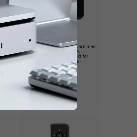
ST-TC100GM-EU
ativ
Satechi 100W GaN reseladdare med
lats
dubbla USB-C PD och USB-A,
väggladdare med EU-kontakt för
laptop, mobil och surfplatta -
Rymdgrå
äste
100W GaN snabbladdning
Dubbla USB-C PD-portar
Inbyggda säkerhetsskydd
Finns i lager
999 SEK