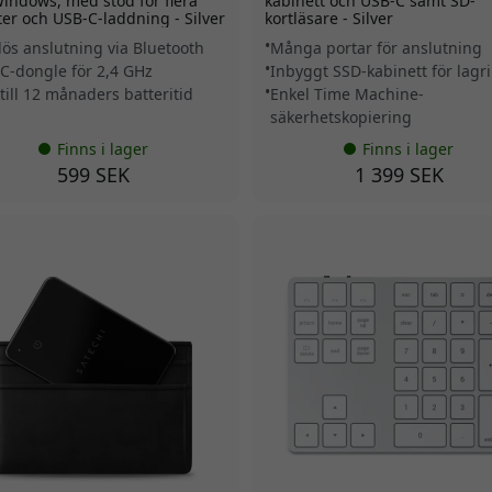
indows, med stöd för flera
kabinett och USB-C samt SD-
er och USB-C-laddning - Silver
kortläsare - Silver
lös anslutning via Bluetooth
Många portar för anslutning
C-dongle för 2,4 GHz
Inbyggt SSD-kabinett för lagr
till 12 månaders batteritid
Enkel Time Machine-
säkerhetskopiering
Finns i lager
Finns i lager
599 SEK
1 399 SEK