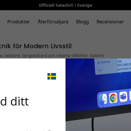
Officiell Satechi® i Sverige
Produkter
Återförsäljare
Blogg
Recensioner
nik för Modern Livsstil
, laddare, tangentbord och smarta tillbehör. Satechi
de för att förbättra din digitala upplevelse och öka
🎉 Din 
d ditt
Använd denna kod i ka