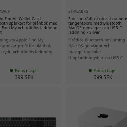
FAWCK
ST-XLABKS
hi FindAll Wallet Card -
Satechi trådlöst utökat numeri
ooth spårkort för plånbok med
tangentbord med Bluetooth,
 Find My och trådlös laddning
MacOS-genvägar och USB-C-
t
laddning - Silver
ning via Apple Find My
Trådlös Bluetooth-anslutning
atunn kortprofil för plånbok
MacOS-genvägar och
-skydd och trådlös laddning
navigeringspilar
Uppladdningsbar via USB-C
Finns i lager
Finns i lager
399 SEK
599 SEK