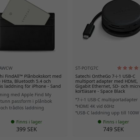
FAWCW
ST-POTG7C
hi FindAll™ Plånbokskort med
Satechi OntheGo 7-i-1 USB-C
 Hitta, Bluetooth 5.4 och
multiport adapter med HDMI,
ös laddning för iPhone - Sand
Gigabit Ethernet, SD- och mic
kortläsare - Space Black
ning med Apple Find My
7-i-1 USB-C multiportadapter
atunn passform i plånbok
HDMI 4K vid 60Hz
 och trådlös laddning
USB-C laddning upp till 100W
Finns i lager
Finns i lager
399 SEK
749 SEK