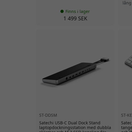
lång 
Finns i lager
1 499 SEK
ST-DDSM
ST-K
Satechi USB-C Dual Dock Stand
Satec
laptopdockningsstation med dubbla
tange