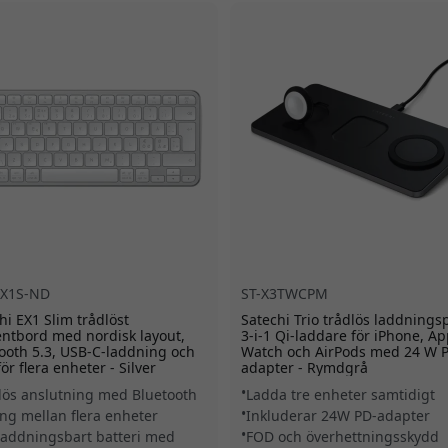
EX1S-ND
ST-X3TWCPM
hi EX1 Slim trådlöst
Satechi Trio trådlös laddningsp
ntbord med nordisk layout,
3-i-1 Qi-laddare för iPhone, Ap
ooth 5.3, USB-C-laddning och
Watch och AirPods med 24 W 
för flera enheter - Silver
adapter - Rymdgrå
lös anslutning med Bluetooth
Ladda tre enheter samtidigt
ing mellan flera enheter
Inkluderar 24W PD-adapter
addningsbart batteri med
FOD och överhettningsskydd