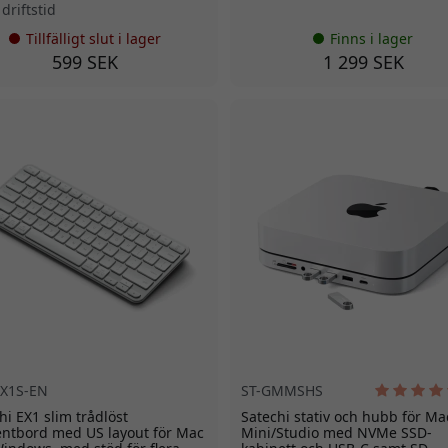
driftstid
Tillfälligt slut i lager
Finns i lager
599 SEK
1 299 SEK
EX1S-EN
ST-GMMSHS
hi EX1 slim trådlöst
Satechi stativ och hubb för Ma
ntbord med US layout för Mac
Mini/Studio med NVMe SSD-