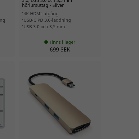
3.0, USB 3.0 och 3,5 mm
hörlursuttag - Silver
4K HDMI-utgång
ing
USB-C PD 3.0-laddning
USB 3.0 och 3,5 mm
Finns i lager
699 SEK