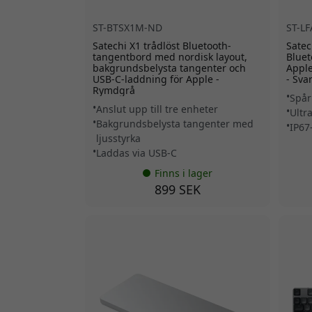
ST-BTSX1M-ND
ST-L
Satechi X1 trådlöst Bluetooth-
Satec
tangentbord med nordisk layout,
Bluet
bakgrundsbelysta tangenter och
Apple
USB-C-laddning för Apple -
- Svar
Rymdgrå
Spår
Anslut upp till tre enheter
Ultr
Bakgrundsbelysta tangenter med
IP67
ljusstyrka
Laddas via USB-C
Finns i lager
899 SEK