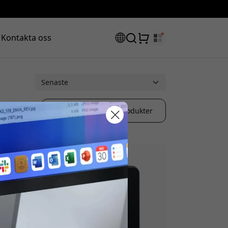
Kontakta oss
Bläddra bland produkter
rabattkod:
ssan för att få 8% rabatt.