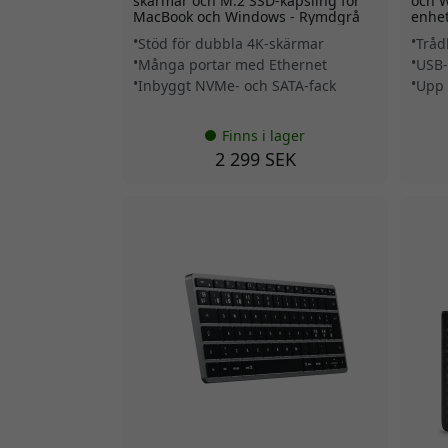
skärmar och M.2 SSD-kapsling för
och W
MacBook och Windows - Rymdgrå
enhet
Stöd för dubbla 4K-skärmar
Tråd
Många portar med Ethernet
USB-
Inbyggt NVMe- och SATA-fack
Upp 
Finns i lager
2 299 SEK