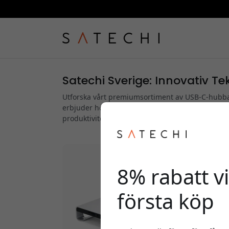
Satechi Sverige: Innovativ Tek
Utforska vårt premiumsortiment av USB-C-hubbar
erbjuder högkvalitativa produkter som är utforma
produktiviteten hemma och på jobbet.
8% rabatt vi
första köp